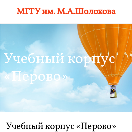
Skip
МГГУ им. М.А.Шолохова
to
content
Учебный корпус
«Перово»
Учебный корпус «Перово»