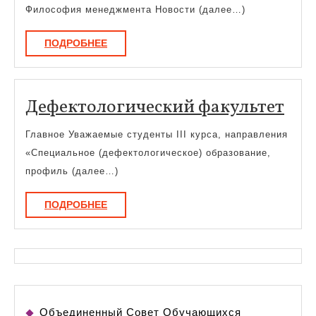
педаг
Философия менеджмента Новости (далее…)
и
ПОДРОБНЕЕ
ПОДРОБНЕЕ
гуман
образ
Деф
Дефектологический факультет
фак
Главное Уважаемые студенты III курса, направления
«Специальное (дефектологическое) образование,
профиль (далее…)
ПОДРОБНЕЕ
ПОДРОБНЕЕ
Объединенный Совет Обучающихся