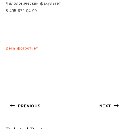
Филологический факультет
8-495-672-04-90
Весь фотоотчет
Навигация
по
PREVIOUS
NEXT
записям
Предыдущая
Следующая
запись:
запись: