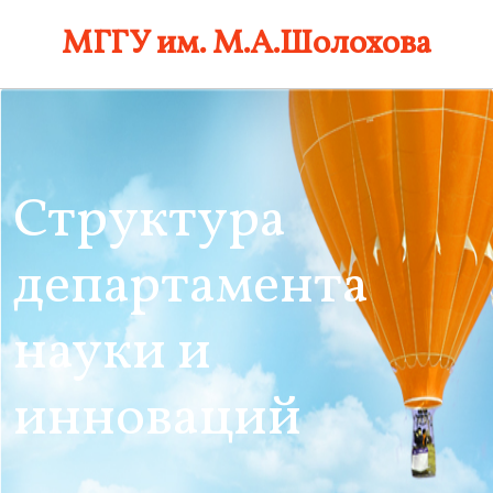
Skip
МГГУ им. М.А.Шолохова
to
content
Структура
департамента
науки и
инноваций