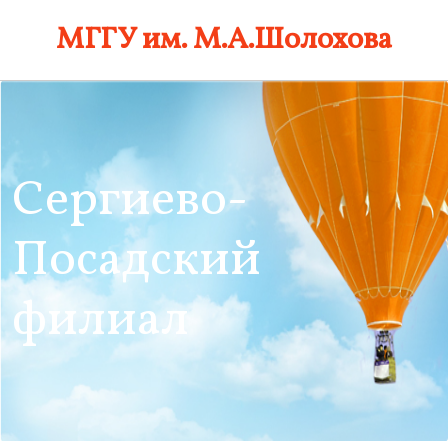
Skip
МГГУ им. М.А.Шолохова
to
content
Сергиево-
Посадский
филиал