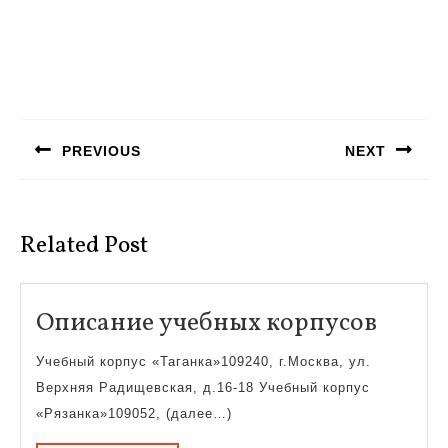
Навигация
по
PREVIOUS
NEXT
записям
Предыдущая
Следующая
запись:
запись:
Related Post
Опис
Описание учебных корпусов
учеб
Учебный корпус «Таганка»109240, г.Москва, ул.
корпу
Верхняя Радищевская, д.16-18 Учебный корпус
«Рязанка»109052, (далее…)