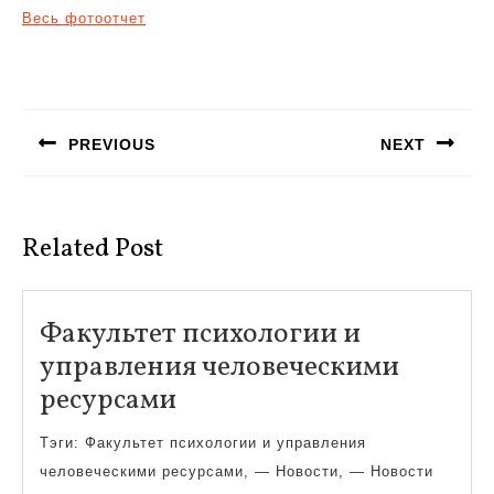
Весь фотоотчет
Навигация
по
PREVIOUS
NEXT
записям
Предыдущая
Следующая
запись:
запись:
Related Post
Факультет психологии и
управления человеческими
Факультет
ресурсами
психологии
Тэги: Факультет психологии и управления
и
человеческими ресурсами, — Новости, — Новости