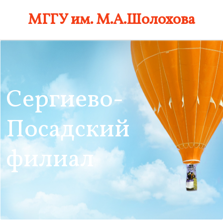
Skip
МГГУ им. М.А.Шолохова
to
content
Сергиево-
Посадский
филиал