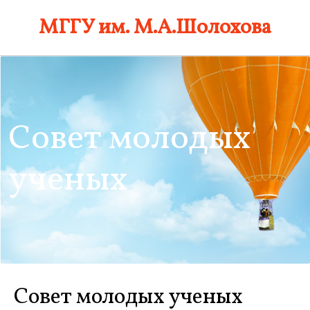
Skip
МГГУ им. М.А.Шолохова
to
content
Совет молодых
ученых
Совет молодых ученых