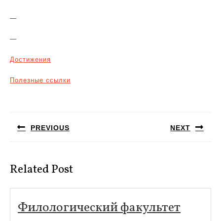
—
—
Достижения
Полезные ссылки
Навигация
по
PREVIOUS
NEXT
записям
Предыдущая
Следующая
запись:
запись:
Related Post
Филол
Филологический факультет