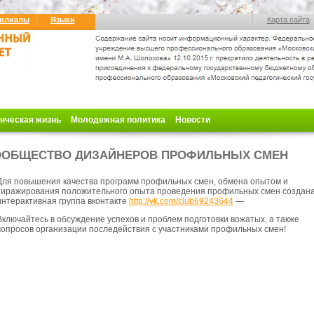
илиалы
Языки
Карта сайта
нческая жизнь
Молодежная политика
Новости
ОБЩЕСТВО ДИЗАЙНЕРОВ ПРОФИЛЬНЫХ СМЕН
Для повышения качества программ профильных смен, обмена опытом и
тиражирования положительного опыта проведения
профильных смен создан
интерактивная группа вконтакте
http://vk.com/club69243644
—
Включайтесь в обсуждение успехов и проблем подготовки вожатых, а также
вопросов организации последействия с участниками профильных смен!