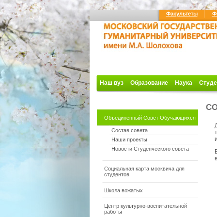
Факультеты
Ф
Наш вуз
Образование
Наука
Студе
СО
Объединенный Совет Обучающихся
Состав совета
Наши проекты
Новости Студенческого совета
Социальная карта москвича для
студентов
Школа вожатых
Центр культурно-воспитательной
работы