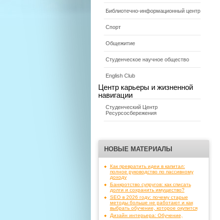
Библиотечно-информационный центр
Спорт
Общежитие
Студенческое научное общество
English Club
Центр карьеры и жизненной
навигации
Студенческий Центр
Ресурсосбережения
НОВЫЕ МАТЕРИАЛЫ
Как превратить идеи в капитал:
полное руководство по пассивному
доходу
Банкротство супругов: как списать
долги и сохранить имущество?
SEO в 2026 году: почему старые
методы больше не работают и как
выбрать обучение, которое окупится
Дизайн интерьера: Обучение,