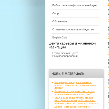
Библиотечно-информационный центр
Спорт
Общежитие
Студенческое научное общество
English Club
Центр карьеры и жизненной
навигации
Студенческий Центр
Ресурсосбережения
НОВЫЕ МАТЕРИАЛЫ
Как превратить идеи в капитал:
полное руководство по пассивному
доходу
Банкротство супругов: как списать
долги и сохранить имущество?
SEO в 2026 году: почему старые
методы больше не работают и как
выбрать обучение, которое окупится
Дизайн интерьера: Обучение,