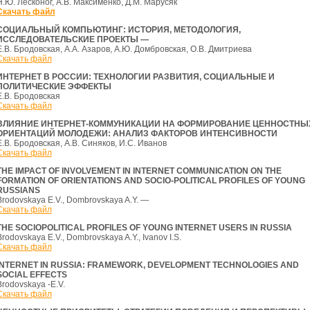
Н.Ю. Лесконог, А.В. Максименко, Д.М. Марусяк
Скачать файл
СОЦИАЛЬНЫЙ КОМПЬЮТИНГ: ИСТОРИЯ, МЕТОДОЛОГИЯ,
ИССЛЕДОВАТЕЛЬСКИЕ ПРОЕКТЫ —
Е.В. Бродовская, А.А. Азаров, А.Ю. Домбровская, О.В. Дмитриева
Скачать файл
ИНТЕРНЕТ В РОССИИ: ТЕХНОЛОГИИ РАЗВИТИЯ, СОЦИАЛЬНЫЕ И
ПОЛИТИЧЕСКИЕ ЭФФЕКТЫ
Е.В. Бродовская
Скачать файл
ВЛИЯНИЕ ИНТЕРНЕТ-КОММУНИКАЦИИ НА ФОРМИРОВАНИЕ ЦЕННОСТНЫ
ОРИЕНТАЦИЙ МОЛОДЕЖИ: АНАЛИЗ ФАКТОРОВ ИНТЕНСИВНОСТИ
Е.В. Бродовская, А.В. Синяков, И.С. Иванов
Скачать файл
THE IMPACT OF INVOLVEMENT IN INTERNET COMMUNICATION ON THE
FORMATION OF ORIENTATIONS AND SOCIO-POLITICAL PROFILES OF YOUNG
RUSSIANS
Brodovskaya E.V., Dombrovskaya A.Y. —
Скачать файл
THE SOCIOPOLITICAL PROFILES OF YOUNG INTERNET USERS IN RUSSIA
Brodovskaya E.V., Dombrovskaya A.Y., Ivanov I.S.
Скачать файл
INTERNET IN RUSSIA: FRAMEWORK, DEVELOPMENT TECHNOLOGIES AND
SOCIAL EFFECTS
Brodovskaya -E.V.
Скачать файл