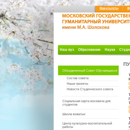
Факультеты
Ф
Наш вуз
Образование
Наука
Студе
ПУ
Объединенный Совет Обучающихся
Состав совета
Наши проекты
Новости Студенческого совета
Социальная карта москвича для
студентов
Школа вожатых
Центр культурно-воспитательной
работы