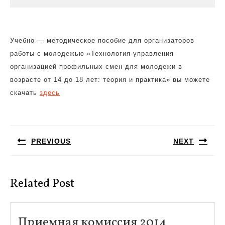
Учебно — методическое пособие для организаторов
работы с молодежью «Технология управления
организацией
профильных смен для молодежи в
возрасте от 14 до 18 лет: теория и практика» вы можете
скачать
здесь
Навигация
по
PREVIOUS
NEXT
записям
Предыдущая
Следующая
запись:
запись:
Related Post
Приемна
Приемная комиссия 2014