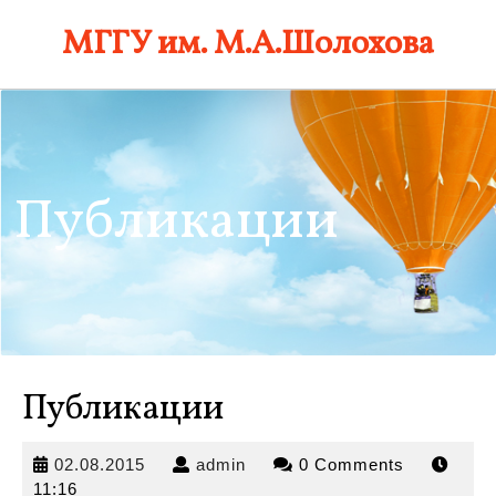
Skip
МГГУ им. М.А.Шолохова
to
content
Публикации
Публикации
02.08.2015
admin
02.08.2015
admin
0 Comments
11:16