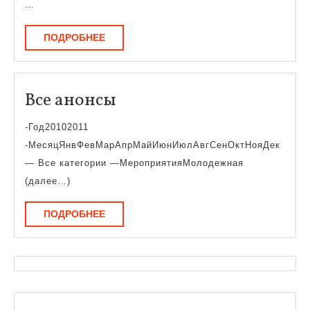
…
сотрудничества
ПОДРОБНЕЕ
ПОДРОБНЕЕ
Все
Все анонсы
анонсы
-Год20102011
-МесяцЯнвФевМарАпрМайИюнИюлАвгСенОктНояДек
— Все категории —МероприятияМолодежная
(далее…)
ПОДРОБНЕЕ
ПОДРОБНЕЕ