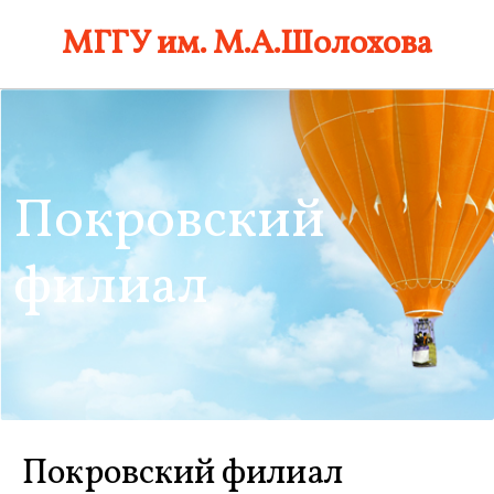
Skip
МГГУ им. М.А.Шолохова
to
content
Покровский
филиал
Покровский филиал