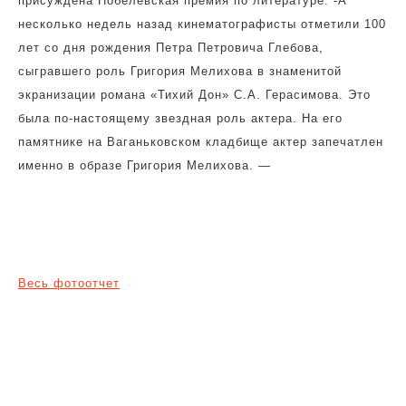
присуждена Нобелевская премия по литературе. -А
несколько недель назад кинематографисты отметили 100
лет со дня рождения Петра Петровича Глебова,
сыгравшего роль Григория Мелихова в знаменитой
экранизации романа «Тихий Дон» С.А. Герасимова. Это
была по-настоящему звездная роль актера. На его
памятнике на Ваганьковском кладбище актер запечатлен
именно в образе Григория Мелихова. —
Весь фотоотчет