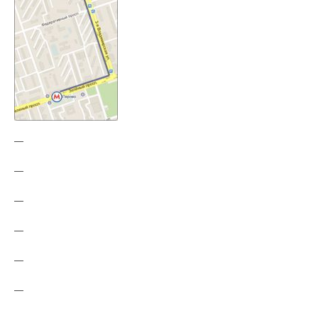
—
—
—
—
—
—