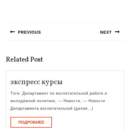
Навигация
по
PREVIOUS
NEXT
записям
Предыдущая
Следующая
запись:
запись:
Related Post
экспресс
экспресс курсы
курсы
Тэги: Департамент по воспитательной работе и
молодёжной политике, — Новости, — Новости
Департамента воспитательной (далее…)
ПОДРОБНЕЕ
ПОДРОБНЕЕ