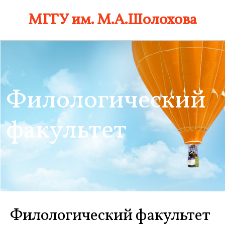
Skip
МГГУ им. М.А.Шолохова
to
content
Филологический
факультет
Филологический факультет