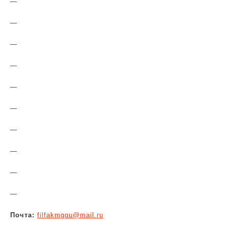
—
—
—
—
—
—
—
—
—
—
Почта:
filfakmggu@mail.ru