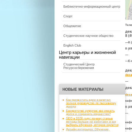
Библиотечно-информационный центр
Спорт
Тел
Общежитие
дек
8 (
Студенческое научное общество
—
8 
English Club
8 (4
Центр карьеры и жизненной
—
навигации
—
E-
Студенческий Центр
Ресурсосбережения
дек
deca
—
дек
НОВЫЕ МАТЕРИАЛЫ
deca
Как превратить идеи в капитал:
кафе
полное руководство по пассивному
доходу
8 (4
Банкротство супругов: как списать
—
долги и сохранить имущество?
SEO в 2026 году: почему старые
методы больше не работают и как
кафе
выбрать обучение, которое окупится
кафе
Дизайн интерьера: Обучение,