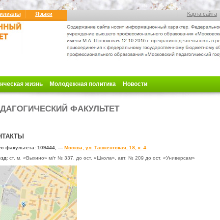
илиалы
Языки
Карта сайта
нческая жизнь
Молодежная политика
Новости
ДАГОГИЧЕСКИЙ ФАКУЛЬТЕТ
НТАКТЫ
с факультета:
109444, —
Москва, ул. Ташкентская, 18, к. 4
зд:
ст. м. «Выхино» м/т № 337,
до ост. «Школа», авт. № 209 до ост. «Универсам»