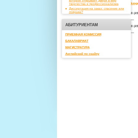
которое открывает двери в мир
kmg
творчества и профессионализма
Диссертация на заказ: спасение или
ловушка?
8 (4
—
АБИТУРИЕНТАМ
8 (4
—
ПРИЕМНАЯ КОМИССИЯ
БАКАЛАВРИАТ
МАГИСТРАТУРА
Английский по скайпу