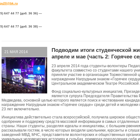
gu20@bk.ru
95) 647 44 77 (доб. 36 36) —
95) 647 44 77 (доб. 36 38) —
Подводим итоги студенческой жи
21 МАЯ 2014
апреле и мае (часть 2: Горячее с
23 апреля 2014 года студенты-волонтеры Педаго
факультета совместно со студентами нашего ун
приняли участие в организации Торжественной 
награждении Нагрудным знаком «Горячее сердце
Центральном академическом Театре Российской 
Фонд социально-культурных инициатив, Президе
является супруга Председателя Правительства 
Медведева, основной целью которого является поиск и чествование кандида
награждение Нагрудным знаком «Горячее сердце» среди детей и молодежи в
23 лет включительно.
Инициатива действительно стала всероссийской, получила широкое общест
одобрение и поддержку средств массовой информации в самых отдаленных 
страны. Наши студенты, разделяя идеалы и инициативы, с большим рвение
рассказывали гостям, в число которых входили школьники, курсанты и слуш
заведений МВД, МЧС, представители волонтерских и общественных организ
уникальных человеческих историях и судьбах, примерах преодоления себя 