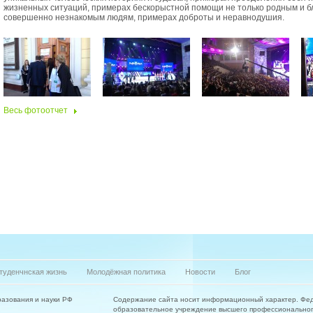
жизненных ситуаций, примерах бескорыстной помощи не только родным и бл
совершенно незнакомым людям, примерах доброты и неравнодушия.
Весь фотоотчет
туденчнская жизнь
Молодёжная политика
Новости
Блог
азования и науки РФ
Содержание сайта носит информационный характер. Фе
образовательное учреждение высшего профессиональног