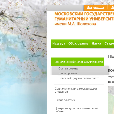
Факультеты
Ф
Наш вуз
Образование
Наука
Студе
ПЕ
Объединенный Совет Обучающихся
Состав совета
КО
Наши проекты
Адре
Новости Студенческого совета
Прое
Социальная карта москвича для
студентов
Школа вожатых
Центр культурно-воспитательной
работы