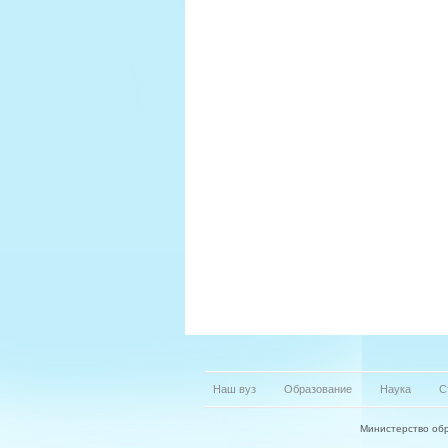
Наш вуз
Образование
Наука
С
Министерство обр