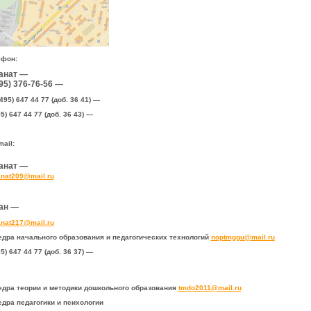
ефон:
анат —
495) 376-76-56 —
(495) 647 44 77 (доб. 36 41) —
95) 647 44 77 (доб. 36 43) —
mail:
анат —
nat209@mail.ru
ан —
nat217@mail.ru
дра начального образования и педагогических технологий
noptmggu@mail.ru
95) 647 44 77 (доб. 36 37) —
дра теории и методики дошкольного образования
tmdo2011@mail.ru
дра педагогики и психологии