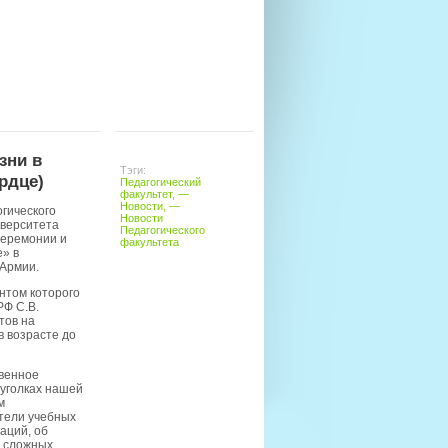
зни в
Тэги:
ердце)
Педагогический
факультет
, —
Новости
, —
гического
Новости
иверситета
Педагогического
церемонии и
факультета
» в
Армии.
нтом которого
РФ С.В.
тов на
 возрасте до
венное
уголках нашей
м
атели учебных
аций, об
и сложных