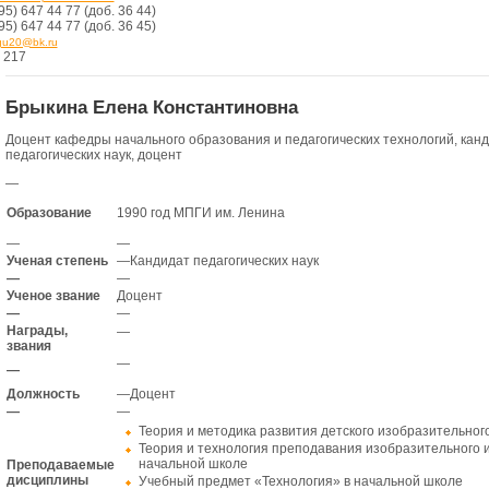
95) 647 44 77 (доб. 36 44)
95) 647 44 77 (доб. 36 45)
u20@bk.ru
 217
Брыкина Елена Константиновна
Доцент кафедры начального образования и педагогических технологий, ка
нд
педагогических наук, доцент
—
Образование
1990 год МПГИ им. Ленина
—
—
Ученая степень
—
Кандидат педагогических наук
—
—
Ученое звание
Доцент
—
—
Награды,
—
звания
—
—
Должность
—
Доцент
—
—
Теория и методика развития детского изобразительног
Теория и технология преподавания изобразительного и
начальной школе
Преподаваемые
дисциплины
Учебный предмет «Технология» в начальной школе