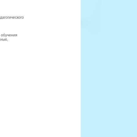
дагогического
и обучения
анью,