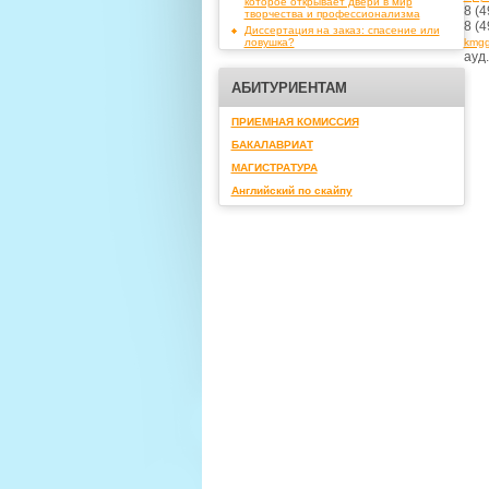
которое открывает двери в мир
8 (4
творчества и профессионализма
8 (4
Диссертация на заказ: спасение или
ловушка?
kmgg
ауд.
АБИТУРИЕНТАМ
ПРИЕМНАЯ КОМИССИЯ
БАКАЛАВРИАТ
МАГИСТРАТУРА
Английский по скайпу