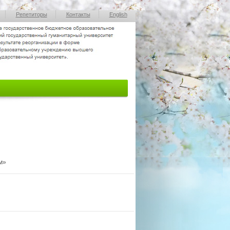
Репетиторы
Контакты
English
м»