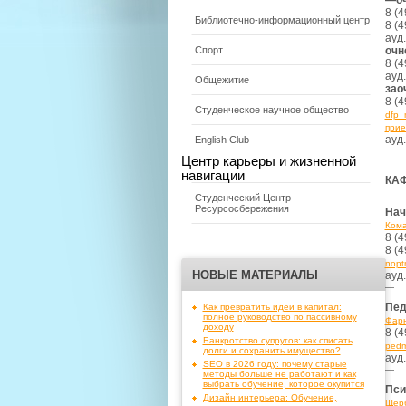
—
о
8 (4
Библиотечно-информационный центр
8 (4
ауд.
очн
Спорт
8 (4
ауд.
Общежитие
зао
8 (4
Студенческое научное общество
dfp_
прие
ауд.
English Club
Центр карьеры и жизненной
навигации
КА
Студенческий Центр
Ресурсосбережения
Нач
Кома
8 (4
8 (4
nopt
НОВЫЕ МАТЕРИАЛЫ
ауд.
—
Пед
Как превратить идеи в капитал:
полное руководство по пассивному
Фарн
доходу
8 (4
Банкротство супругов: как списать
pedm
долги и сохранить имущество?
ауд
SEO в 2026 году: почему старые
—
методы больше не работают и как
выбрать обучение, которое окупится
Пси
Дизайн интерьера: Обучение,
Щерб