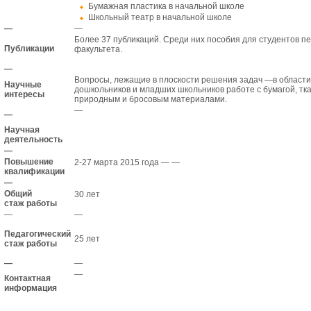
Бумажная пластика в начальной школе
Школьный театр в начальной школе
—
—
Более 37 публикаций. Среди них пособия для студентов пе
Публикации
факультета.
—
Вопросы, лежащие в плоскости решения задач —
в област
Научные
дошкольников и младших школьников работе с бумагой, тк
интересы
природным и бросовым материалами.
—
—
Научная
деятельность
—
Повышение
2-27 марта 2015 года
— —
квалификации
—
Общий
30 лет
стаж работы
—
—
Педагогический
25 лет
стаж работы
—
—
—
Контактная
информация