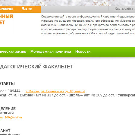
илиалы
Языки
Карта сайта
нческая жизнь
Молодежная политика
Новости
ДАГОГИЧЕСКИЙ ФАКУЛЬТЕТ
НТАКТЫ
ес:
-109444, —
г. Москва, ул. Ташкентская, д. 18, корп. 4
езд:
ст. м. «Выхино» м/т № 337
до ост. «Школа»- авт. № 209 до ост. «Универса
ДЕЛЕНИЕ
агогики
nat209@mail.ru
КАНАТ