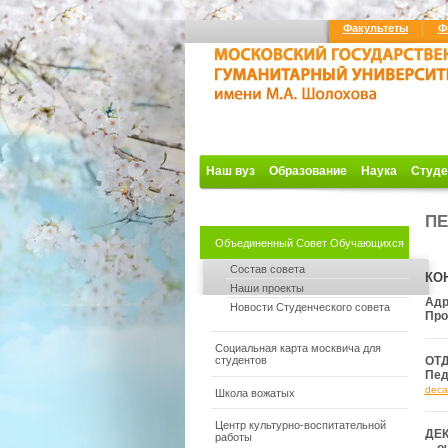
Факультеты
Ф
Наш вуз
Образование
Наука
Студе
ПЕ
Объединенный Совет Обучающихся
Состав совета
КО
Наши проекты
Адр
Новости Студенческого совета
Про
Социальная карта москвича для
студентов
ОТ
Пед
deca
Школа вожатых
Центр культурно-воспитательной
ДЕ
работы