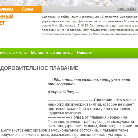
илиалы
Языки
Карта сайта
нческая жизнь
Молодежная политика
Новости
ДОРОВИТЕЛЬНОЕ ПЛАВАНИЕ
—
«Единственная красота, которую я знаю —
это здоровье»
(Генрих Гейне)
—
— — — — — — — — — — Плавание
– это одно из
немногих физических занятий, которое не имеет
противопоказаний по возрасту или состоянию
здоровья человека. —
— — — — — Польза от плавания неоценима.
Плавание улучшает работу сердечнососудистой
системы, укрепляет мышцы, благотворно влияет н
работу внутренних органов и эмоциональное состояние. Плавание также
продуктивно снимает стресс, расслабляет организм, снимает усталость,