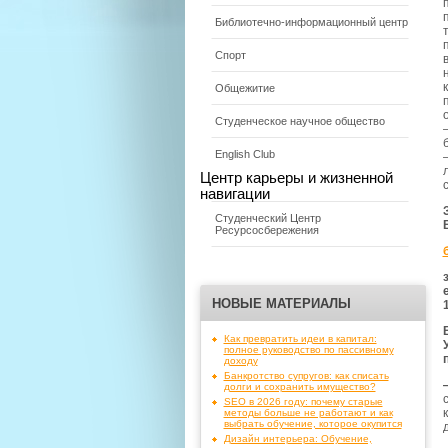
Библиотечно-информационный центр
Спорт
Общежитие
Студенческое научное общество
English Club
Центр карьеры и жизненной
навигации
Студенческий Центр
Ресурсосбережения
НОВЫЕ МАТЕРИАЛЫ
Как превратить идеи в капитал:
полное руководство по пассивному
доходу
Банкротство супругов: как списать
долги и сохранить имущество?
SEO в 2026 году: почему старые
методы больше не работают и как
выбрать обучение, которое окупится
Дизайн интерьера: Обучение,