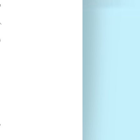
и
,
й
о