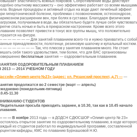
повышает эластичность кожных покровов. Сопротивление воды действует
подобно опытному массажисту – оно эффективно работает со всеми мышцам
тела. Водные процедуры и активный отдых на воде дают лечебный эффект
при гипертонической болезни, проблемах с позвоночником, остеохондрозе,
варикозном расширении вен, при болях в суставах. Благодаря физическим
нагрузкам, получаемым в воде, вы обязательно будете лучше себя чувствовать
крепче спать ночью и быть в прекрасном настроении. Кроме всего этого
плавание позволяет привести в тонус все группы мышц, что положительно
отразится на фигуре.
— — — — — — — Для занятий плаванием всего-то и нужно прихватить с собо
банные принадлежности, полотенце, резиновую шапочку и купальный костюм.
— — — — — — — — Так, что плюсов у занятия плаванием много. Не стоит
лишать себя такого удовольствия, тем более, что для ВАС организованы
совершенно
бесплатные
занятия — оздоровительным плаванием.
ЗАНЯТИЯ ОЗДОРОВИТЕЛЬНЫМ ПЛАВАНИЕМ
В 2013 — 2014 УЧЕБНОМ ГОДУ
бассейн «Олимп-центр №23» (адрес: ул. Рязанский проспект, д.7)
—
—
занятия продолжатся во 2 семестре (март — апрель)
ежедневно (понедельник-пятница)
10.45-11.30
ВНИМАНИЮ СТУДЕНТОВ
Убедительная просьба приходить заранее, в 10.30, так как в 10.45 начало
плавания.
— — — В ноябре
2013 года — в ДОДСН СДЮСШОР «Олимп-центр № 23»
состоялось открытое занятие по оздоровительному плаванию, в ходе которог
каждый из студентов работал по индивидуальной программе, составленной
доцентом кафедры, КМС по плаванию Бурнашовой Н.Ю.