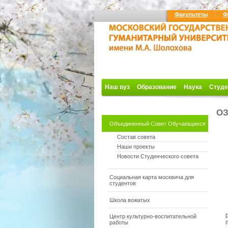
Факультеты
Ф
Наш вуз
Образование
Наука
Студе
ОЗ
Объединенный Совет Обучающихся
Состав совета
Наши проекты
Новости Студенческого совета
Социальная карта москвича для
студентов
Школа вожатых
Центр культурно-воспитательной
работы