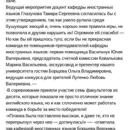
зале.
Ведущая мероприятия доцент кафедры иностранных
языков Глазунова Тамара Сергеевна согласилась бы с
этим утверждением, так как умело рулила среди
бушующих эмоций и, очень хорошо зная правила игры, не
позволяла и другим нарушить их! Огромное ей спасибо! —
Но как бы ей пришлось туго, если бы не прекрасная
команда ее помощников-преподавателей кафедры
иностранных языков: первая помощница Васильчук Юлия
Валерьевна, председатель счетной комиссии Ковалькова
Марина Васильевна, экскурсовод и презентер нашего
университета гостям Борщева Ольга Владимировна,
ведущая конкурса для зрителей Лупенко Любовь
Валериевна. —
-В соревновании приняли участие семь факультетов из
десяти, которые показали не просто отличное знание
английского языка, но и как сплоченно может работать
команда в борьбе за место победителя!
-«Планка была поставлена высокая, и даже те, кто не
перепрыгнул через нее — дотянулись!» -— -отметила
зав.кафедрой иностранных языков Борщева Вероника