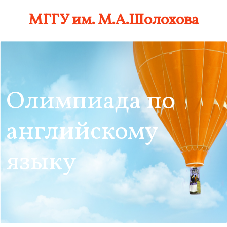
Skip
МГГУ им. М.А.Шолохова
to
content
Олимпиада по
английскому
языку