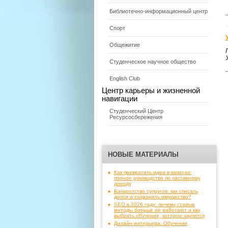
Библиотечно-информационный центр
Спорт
Общежитие
Студенческое научное общество
English Club
Центр карьеры и жизненной
навигации
Студенческий Центр
Ресурсосбережения
НОВЫЕ МАТЕРИАЛЫ
Как превратить идеи в капитал:
полное руководство по пассивному
доходу
Банкротство супругов: как списать
долги и сохранить имущество?
SEO в 2026 году: почему старые
методы больше не работают и как
выбрать обучение, которое окупится
Дизайн интерьера: Обучение,