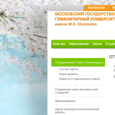
Факультеты
Ф
Наш вуз
Образование
Наука
Студе
ОТ
Объединенный Совет Обучающихся
Состав совета
Наши проекты
Новости Студенческого совета
Социальная карта москвича для
студентов
Школа вожатых
Центр культурно-воспитательной
работы