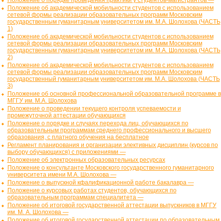
Положение о порядке проведения практики у студентов-магистрантов —
Положение об академической мобильности студентов с использованием
сетевой формы реализации образовательных программ Московским
государственным гуманитарным университетом им. М.А. Шолохова (ЧАСТЬ
1)
Положение об академической мобильности студентов с использованием
сетевой формы реализации образовательных программ Московским
государственным гуманитарным университетом им. М.А. Шолохова (ЧАСТЬ
2)
Положение об академической мобильности студентов с использованием
сетевой формы реализации образовательных программ Московским
государственный гуманитарным университетом им. М.А. Шолохова (ЧАСТЬ
3)
Положение об основной профессиональной образовательной программе в
МГГУ им. М.А. Шолохова
Положение о проведении текущего контроля успеваемости и
промежуточной аттестации обучающихся
Положение о порядке и случаях перехода лиц, обучающихся по
образовательным программам среднего профессионального и высшего
образования, с платного обучения на бесплатное
Регламент планирования и организации элективных дисциплин (курсов по
выбору обучающихся) с приложениями —
Положение об электронных образовательных ресурсах
Положение о консультанте Московского государственного гуманитарного
университета имени М.А. Шолохова —
Положение о выпускной кфалификационной работе бакалавра —
Положение о курсовых работах студентов, обучающихся по
образовательным программам специалитета —
Положение об итоговой государственной аттестации выпускников в МГГУ
им. М. А. Шолохова —
Положение об итоговой государственной аттестации по образовательным