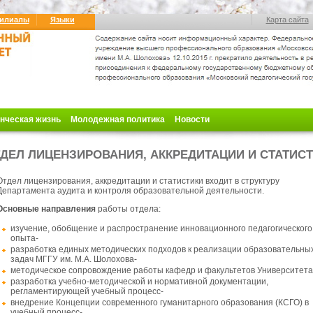
илиалы
Языки
Карта сайта
нческая жизнь
Молодежная политика
Новости
ДЕЛ ЛИЦЕНЗИРОВАНИЯ, АККРЕДИТАЦИИ И СТАТИС
Отдел лицензирования, аккредитации и статистики входит в структуру
Департамента аудита и контроля образовательной
деятельности.
Основные направления
работы отдела:
изучение, обобщение и распространение инновационного педагогического
опыта-
разработка единых методических подходов к реализации образовательны
задач МГГУ им. М.А. Шолохова-
методическое сопровождение работы кафедр и факультетов Университета
разработка учебно-методической и нормативной документации,
регламентирующей учебный процесс-
внедрение Концепции современного гуманитарного образования (КСГО) в
учебный процесс-