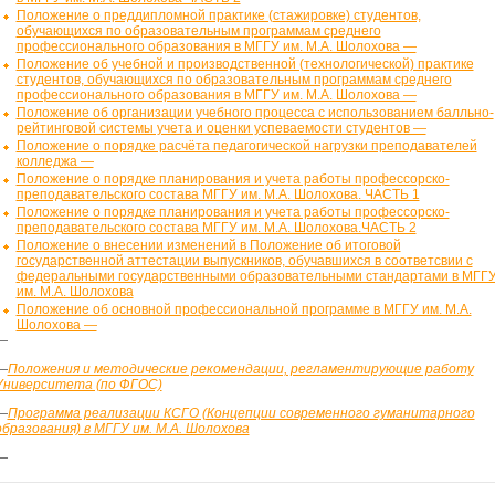
Положение о преддипломной практике (стажировке) студентов,
обучающихся по образовательным программам среднего
профессионального образования в МГГУ им. М.А. Шолохова —
Положение об учебной и производственной (технологической) практике
студентов, обучающихся по образовательным программам среднего
профессионального образования в МГГУ им. М.А. Шолохова —
Положение об организации учебного процесса с использованием балльно-
рейтинговой системы учета и оценки успеваемости студентов —
Положение о порядке расчёта педагогической нагрузки преподавателей
колледжа —
Положение о порядке планирования и учета работы профессорско-
преподавательского состава МГГУ им. М.А. Шолохова. ЧАСТЬ 1
Положение о порядке планирования и учета работы профессорско-
преподавательского состава МГГУ им. М.А. Шолохова.ЧАСТЬ 2
Положение о внесении изменений в Положение об итоговой
государственной аттестации выпускников, обучавшихся в соответсвии с
федеральными государственными образовательными стандартами в МГГ
им. М.А. Шолохова
Положение об основной профессиональной программе в МГГУ им. М.А.
Шолохова —
—
—
Положения и методические рекомендации, регламентирующие работу
Университета (по ФГОС)
—
Программа реализации КСГО (Концепции современного гуманитарного
образования) в МГГУ им. М.А. Шолохова
—