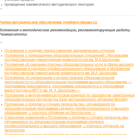
проведение ежемесячного методического лектория.
—
Учебно-методическое обеспечение учебного процесса
Положения и методические рекомендации, регламентирующие работу
Университета:
—
Положение о порядке предоставления академических отпусков
Положение о прекращении образовательных отношений с Московским
государственным гуманитарным университетом им. М.А.Шолохова
Положение об оказании платных образовательных услуг в сфере высшего
образования и среднего профессионального образования в Московском
государственном гуманитарном университете им. М.А. Шолохова.
Положение об организации и осуществлении образовательной
деятельности по образовательным программам высшего образования —
программам бакалавриата, программам специалитета и программам
магистратуры в МГГУ им. М. А. Шолохова —
Положение о внутриуниверситетском конкурсе по разработке электронных
образовательных ресурсов (на базе дистанционного обучения Moodle)
Положение о порядке и случаях перехода лиц, обучающихся по
образовательным программам среднего профессионального и высшего
образования, с платного обучения на бесплатное —
О внесении изменений в Положение о порядке и случаях перехода лиц,
обучающихся по образовательным программам среднего
профессионального и высшего образования, с платного обучения на
бесплатное