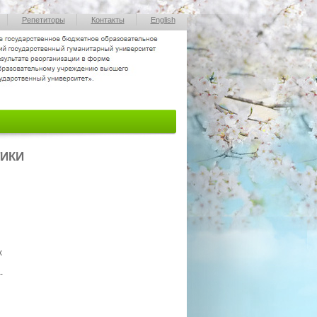
Репетиторы
Контакты
English
ТИКИ
х
-