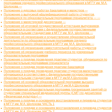
программам среднего профессионального образования в МГГУ им. М.А.
Шолохова —
Положение о курсовых работах бакалавров и магистров —
Положение о выпускной кфалификационной работе студентов,
обучавшихся по образовательным программам специалитета — —
Положение о магистерской диссертации —
Положение об итоговой государственной аттестации выпускников,
обучавшихся в соответсвии с федеральными государственными
образовательными стандартами в МГГУ им. М.А. Шолохова —
Положение об организации и осуществлении образовательной
деятельности по образовательным программам среднего
профессионального образования в МГГУ им. М.А. Шолохова —
Положение об организации самостоятельной работы студентов
Положение об организации учебного процесса по ускоренным
образовательным программам
Положение о порядке проведения практики студентов, обучающихся по
образовательным программам специалитета
Положение о порядке проведения практики бакалавров
Положение о порядке проведения практики студентов-магистрантов,
обучающихся в соответствии с федеральными государственными
образовательными стандартами в МГГУ им.М.А.Шолохова
Положение об основной образовательной программе высшего
профессионального образования в МГГУ им.М.А.Шолохова
Адаптированная образовательная программа (организация занятий со
студентами специальной медицинской группы (СМГ) по дисциплине
«Физическая культура») —
Положение о порядке и основаниях восстановления и перевода студентов
в МГГУ им. М.А. Шолохова ЧАСТЬ 1
Положение о порядке и основаниях восстановления и перевода студентов
в МГГУ им. М.А. Шолохова ЧАСТЬ 2