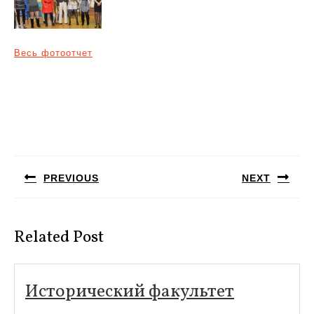
Весь фотоотчет
Навигация
по
PREVIOUS
NEXT
записям
Предыдущая
Следующая
запись:
запись:
Related Post
Историче
Исторический факультет
факульте