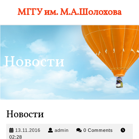
Skip
МГГУ им. М.А.Шолохова
to
content
Новости
Новости
13.11.2016
admin
13.11.2016
admin
0 Comments
02:28