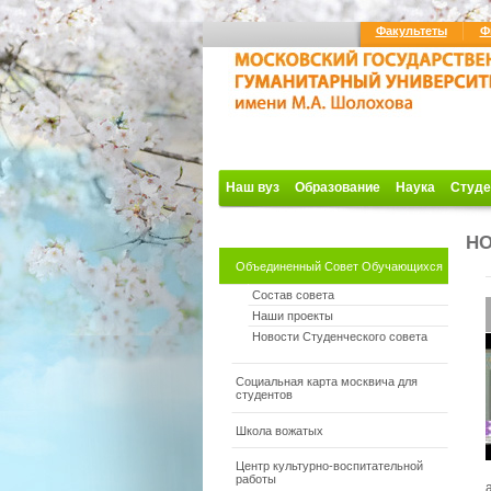
Факультеты
Ф
Наш вуз
Образование
Наука
Студе
Н
Объединенный Совет Обучающихся
Состав совета
Наши проекты
Новости Студенческого совета
Социальная карта москвича для
студентов
Школа вожатых
Центр культурно-воспитательной
работы