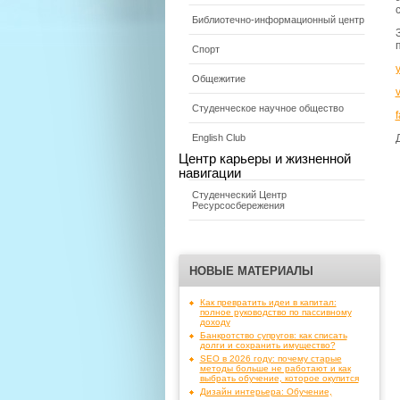
Библиотечно-информационный центр
Спорт
Общежитие
Студенческое научное общество
English Club
Центр карьеры и жизненной
навигации
Студенческий Центр
Ресурсосбережения
НОВЫЕ МАТЕРИАЛЫ
Как превратить идеи в капитал:
полное руководство по пассивному
доходу
Банкротство супругов: как списать
долги и сохранить имущество?
SEO в 2026 году: почему старые
методы больше не работают и как
выбрать обучение, которое окупится
Дизайн интерьера: Обучение,