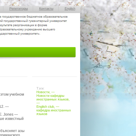
Репетиторы
Контакты
English
Тэги:
Новости
, —
 этом учебном
Новости кафедры
иностранных языков
,
—
12. —
English club
, —
кафедра иностранных
языков
E. Jones —
ьше известный
объясняет азы
ериканского