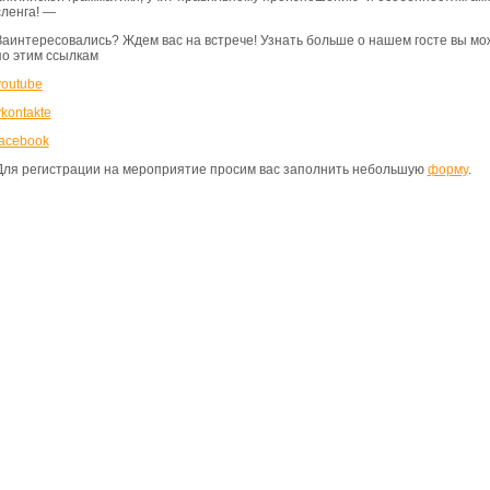
сленга! —
Заинтересовались? Ждем вас на встрече! Узнать больше о нашем госте вы мо
по этим ссылкам
youtube
vkontakte
facebook
Для регистрации на мероприятие просим вас заполнить небольшую
форму
.