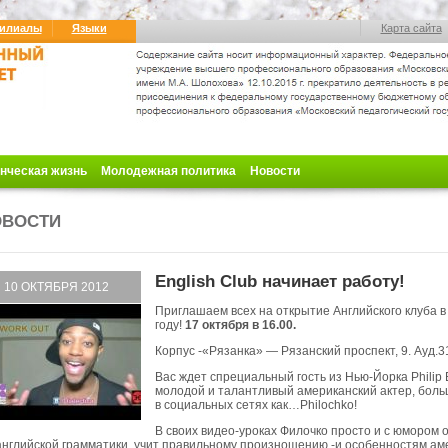
илиалы
Языки
Карта сайта
нческая жизнь
Молодежная политика
Новости
ОВОСТИ
English Club начинает работу!
10 ОКТЯБРЯ
2012
Приглашаем всех на открытие Английского клуба в
году!
17 октября в 16.00.
Корпус -«Рязанка» — Рязанский проспект, 9. Ауд.3
Вас ждет спрециальный гость из Нью-Йорка Philip 
молодой и талантливый американский актер, бол
в социальных сетях как…Philochko!
В своих видео-уроках Филочко просто и с юмором 
английской грамматики, учит правильному произношению -и особенностям ам