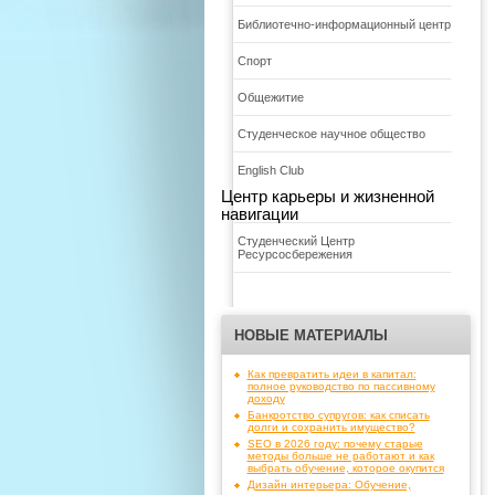
Библиотечно-информационный центр
Спорт
Общежитие
Студенческое научное общество
English Club
Центр карьеры и жизненной
навигации
Студенческий Центр
Ресурсосбережения
НОВЫЕ МАТЕРИАЛЫ
Как превратить идеи в капитал:
полное руководство по пассивному
доходу
Банкротство супругов: как списать
долги и сохранить имущество?
SEO в 2026 году: почему старые
методы больше не работают и как
выбрать обучение, которое окупится
Дизайн интерьера: Обучение,