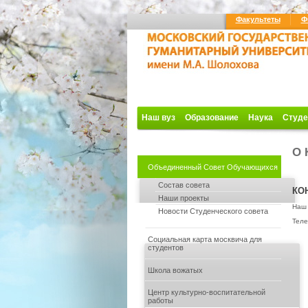
Факультеты
Ф
Наш вуз
Образование
Наука
Студе
О 
Объединенный Совет Обучающихся
Состав совета
КО
Наши проекты
Наш 
Новости Студенческого совета
Теле
Социальная карта москвича для
студентов
Школа вожатых
Центр культурно-воспитательной
работы