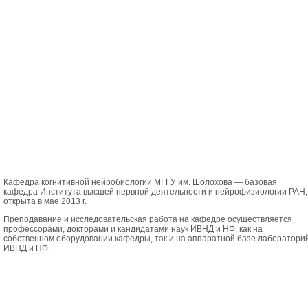
Кафедра когнитивной
нейробиологии МГГУ им. Шолохова — базовая
кафедра Института высшей нервной деятельности и нейрофизиологии РАН,
открыта в мае 2013 г.
Преподавание и исследовательская работа на кафедре осуществляется
профессорами, докторами и кандидатами наук ИВНД и НФ, как на
собственном оборудовании кафедры, так и на аппаратной базе лаборатори
ИВНД и НФ.