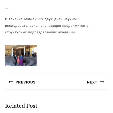
—
В течение ближайших двух дней научно-
исследовательская экспедиция продолжится в
структурных подразделениях академии.
Навигация
по
PREVIOUS
NEXT
записям
Предыдущая
Следующая
запись:
запись:
Related Post