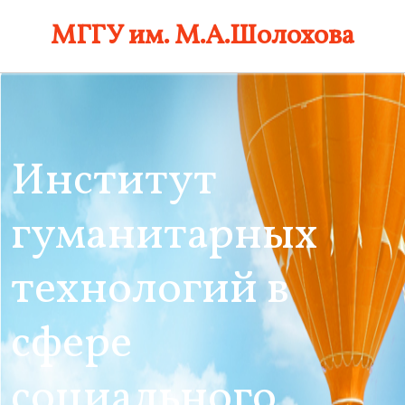
Skip
МГГУ им. М.А.Шолохова
to
content
Институт
гуманитарных
технологий в
сфере
социального