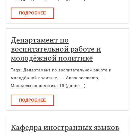
современной
ПОДРОБНЕЕ
ПОДРОБНЕЕ
парадигме
знания
о
Департамент по
языке»
воспитательной работе и
Департаме
молодёжной политике
по
Tags: Департамент по воспитательной работе и
воспитател
молодёжной политике, — Announcements, —
работе
Молодежная политика 16 (далее…)
и
ПОДРОБНЕЕ
ПОДРОБНЕЕ
молодёжно
политике
Каф
Кафедра иностранных языков