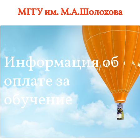
Skip
МГГУ им. М.А.Шолохова
to
content
Информация об
оплате за
обучение