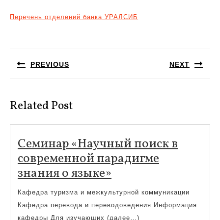
Перечень отделений банка УРАЛСИБ
Навигация
по
PREVIOUS
NEXT
записям
Предыдущая
Следующая
запись:
запись:
Related Post
Cеминар «Научный поиск в
современной парадигме
Cеминар
знания о языке»
«Научный
Кафедра туризма и межкультурной коммуникации
поиск
Кафедра перевода и переводоведения Информация
в
кафедры Для изучающих (далее…)