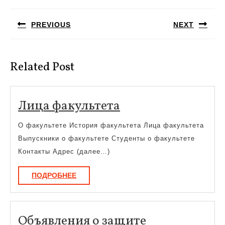
по
PREVIOUS
NEXT
записям
Предыдущая
Следующая
запись:
запись:
Related Post
Лица
Лица факультета
факультета
О факультете История факультета Лица факультета
Выпускники о факультете Студенты о факультете
Контакты Адрес (далее…)
ПОДРОБНЕЕ
ПОДРОБНЕЕ
Объявления о защите