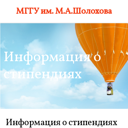
Skip
МГГУ им. М.А.Шолохова
to
content
Информация о
стипендиях
Информация о стипендиях