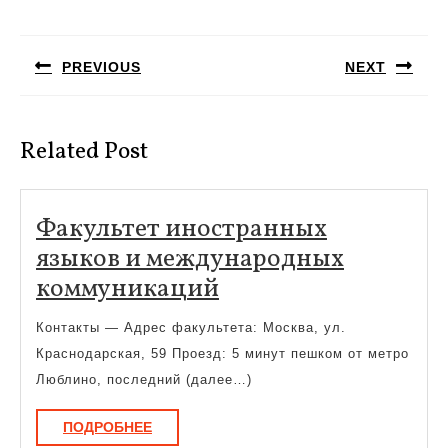
Навигация
по
PREVIOUS
NEXT
записям
Предыдущая
Следующая
запись:
запись:
Related Post
Факультет иностранных
языков и международных
Факультет
коммуникаций
иностранных
Контакты — Адрес факультета: Москва, ул.
языков
Краснодарская, 59 Проезд: 5 минут пешком от метро
и
Люблино, последний (далее…)
международных
ПОДРОБНЕЕ
ПОДРОБНЕЕ
коммуникаций