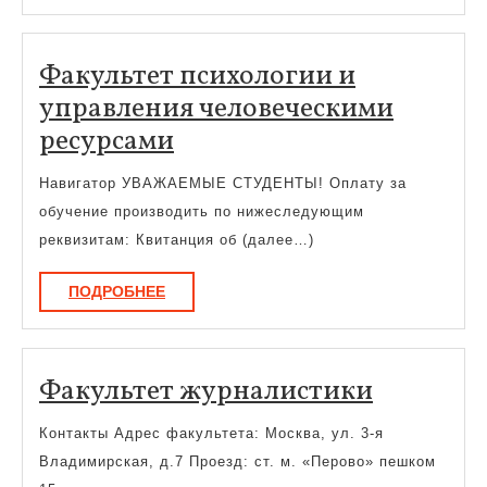
Факультет психологии и
управления человеческими
Факультет
ресурсами
психологии
Навигатор УВАЖАЕМЫЕ СТУДЕНТЫ! Оплату за
и
обучение производить по нижеследующим
управления
реквизитам: Квитанция об (далее…)
человеческими
ПОДРОБНЕЕ
ПОДРОБНЕЕ
ресурсами
Факульт
Факультет журналистики
журнали
Контакты Адрес факультета: Москва, ул. 3-я
Владимирская, д.7 Проезд: ст. м. «Перово» пешком