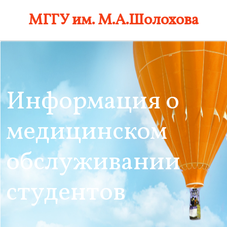
Skip
МГГУ им. М.А.Шолохова
to
content
Информация о
медицинском
обслуживании
студентов