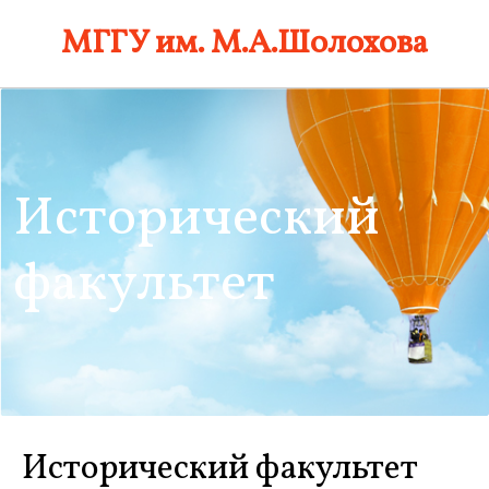
Skip
МГГУ им. М.А.Шолохова
to
content
Исторический
факультет
Исторический факультет