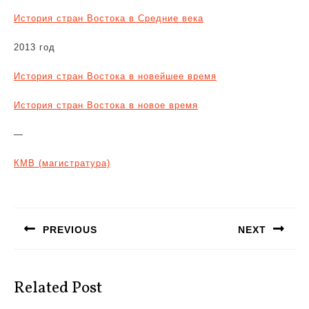
История стран Востока в Средние века
2013 год
История стран Востока в новейшее время
История стран Востока в новое время
—
КМВ (магистратура)
Навигация
по
PREVIOUS
NEXT
записям
Предыдущая
Следующая
запись:
запись:
Related Post