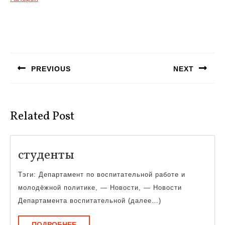
Навигация
по
PREVIOUS
NEXT
записям
Предыдущая
Следующая
запись:
запись:
Related Post
студенты
студенты
Тэги: Департамент по воспитательной работе и
молодёжной политике, — Новости, — Новости
Департамента воспитательной (далее…)
ПОДРОБНЕЕ
ПОДРОБНЕЕ