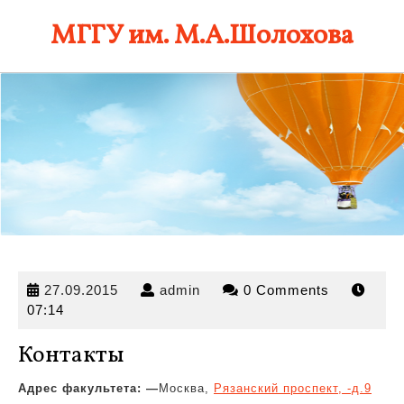
Skip
МГГУ им. М.А.Шолохова
to
content
27.09.2015
admin
27.09.2015
admin
0 Comments
07:14
Контакты
Адрес факультета: —
Москва,
Рязанский проспект, -д.9