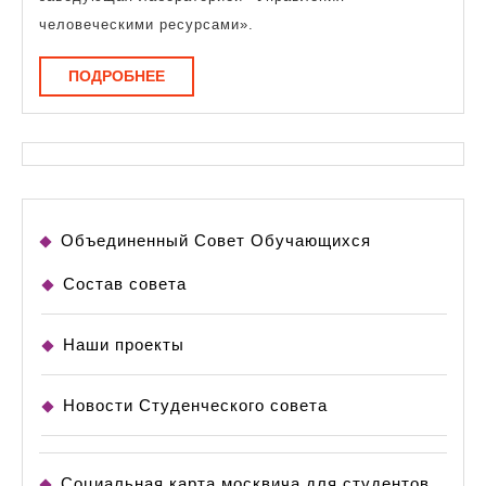
управления
человеческими ресурсами».
человеческими
ПОДРОБНЕЕ
ПОДРОБНЕЕ
ресурсами
Объединенный Совет Обучающихся
Состав совета
Наши проекты
Новости Студенческого совета
Социальная карта москвича для студентов