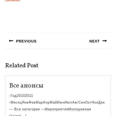
Навигация
по
PREVIOUS
NEXT
записям
Предыдущая
Следующая
запись:
запись:
Related Post
Все
Все анонсы
анонсы
-Год20102011
-МесяцЯнвФевМарАпрМайИюнИюлАвгСенОктНояДек
— Все категории —МероприятияМолодежная
(далее…)