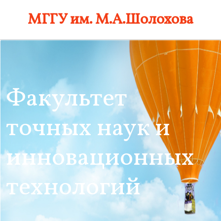
Skip
МГГУ им. М.А.Шолохова
to
content
Факультет
точных наук и
инновационных
технологий