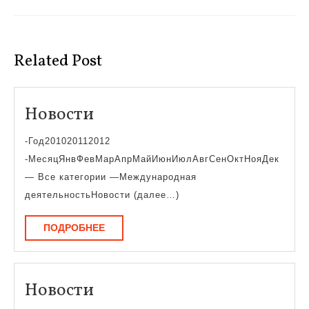
записям
Предыдущая
Следующая
запись:
запись:
Related Post
Новости
Новости
-Год201020112012
-МесяцЯнвФевМарАпрМайИюнИюлАвгСенОктНояДек
— Все категории —Международная
деятельностьНовости (далее…)
ПОДРОБНЕЕ
ПОДРОБНЕЕ
Новости
Новости