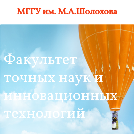
Skip
МГГУ им. М.А.Шолохова
to
content
Факультет
точных наук и
инновационных
технологий