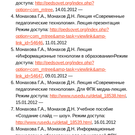
доступа:
http://pedsovet.org/index.php?
option=com_mtree
, 14.01.2012 —
Монахова Г.А., Монахов Д.Н. Лекция «Современные
педагогические технологии». Лекция-презентация
Режим доступа:
http://pedsovet.org/index.php?
option=com_mtree&amp-task=viewlink&amp-
link_id=54646
, 11.01.2012
Монахова Г.А., Монахов Д.Н. Лекция
«Информационные технологии в образовании»Режим
доступа:
http://pedsovet.org/index.php?
option=com_mtree&amp-task=viewlink&amp-
link_id=54647
, 09.01.2012 —
Монахова Г.А., Монахов Д.Н. Лекция «Современные
педагогические технологии». Для ФПК медиа-лекция.
Режим доступа:
http://www.rusedu.ru/detail_18538.html
,
15.01.2012 —
Монахова Г.А., Монахов Д.Н. Учебное пособие
«Создание слайд — шоу». Режим доступа:
http://www.rusedu.ru/detail_18539.html
, 16.01.2012
Монахова Г.А., Монахов Д.Н. Информационные