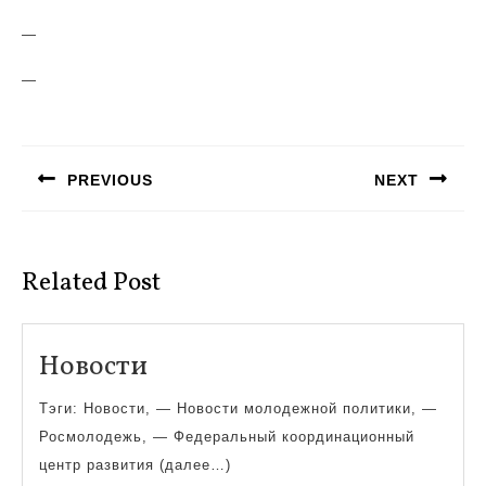
—
—
Навигация
по
PREVIOUS
NEXT
записям
Предыдущая
Следующая
запись:
запись:
Related Post
Новости
Новости
Тэги: Новости, — Новости молодежной политики, —
Росмолодежь, — Федеральный координационный
центр развития (далее…)