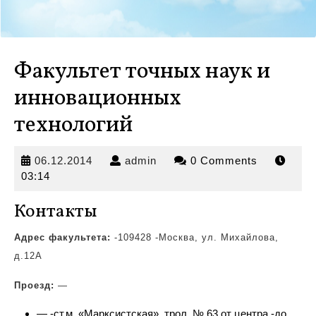
Факультет точных наук и
инновационных
технологий
06.12.2014
admin
06.12.2014
admin
0 Comments
03:14
Контакты
Адрес факультета:
-109428 -Москва, ул. Михайлова,
д.12А
Проезд:
—
— -ст.м. «Марксистская», трол.
№ 63 от центра -до