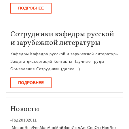
ПОДРОБНЕЕ
ПОДРОБНЕЕ
Сотрудники кафедры русской
Сотруд
и зарубежной литературы
кафедр
Кафедры Кафедра русской и зарубежной литературы
русской
Защита диссертаций Контакты Научные труды
и
Объявления Сотрудники (далее…)
зарубе
ПОДРОБНЕЕ
ПОДРОБНЕЕ
литера
Новости
Новости
-Год20102011
-МесяцЯнвФевМарАпрМайИюнИюлАвгСенОктНояДек