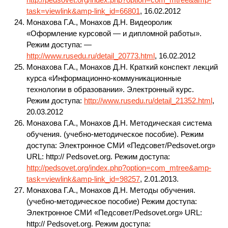
task=viewlink&amp-link_id=66801
, 16.02.2012
Монахова Г.А., Монахов Д.Н. Видеоролик
«Оформление курсовой — и дипломной работы».
Режим доступа: —
http://www.rusedu.ru/detail_20773.html
, 16.02.2012
Монахова Г.А., Монахов Д.Н. Краткий конспект лекций
курса «Информационно-коммуникационные
технологии в образовании». Электронный курс.
Режим доступа:
http://www.rusedu.ru/detail_21352.html
,
20.03.2012
Монахова Г.А., Монахов Д.Н. Методическая система
обучения. (учебно-методическое пособие). Режим
доступа: Электронное СМИ «Педсовет/Pedsovet.org»
URL: http:// Pedsovet.org. Режим доступа:
http://pedsovet.org/index.php?option=com_mtree&amp-
task=viewlink&amp-link_id=98257
, 2.01.2013.
Монахова Г.А., Монахов Д.Н. Методы обучения.
(учебно-методическое пособие) Режим доступа:
Электронное СМИ «Педсовет/Pedsovet.org» URL:
http:// Pedsovet.org. Режим доступа: