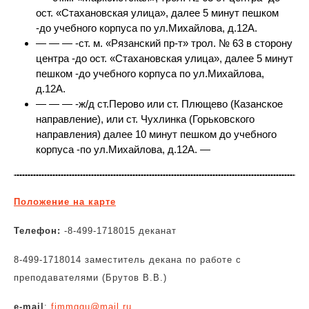
ост. «Стахановская улица», далее 5 минут пешком
-до учебного корпуса по ул.Михайлова, д.12А.
— — — -ст. м. «Рязанский пр-т» трол. № 63 в сторону
центра -до ост. «Стахановская улица», далее 5 минут
пешком -до учебного корпуса по ул.Михайлова,
д.12А.
— — — -ж/д ст.Перово или ст. Плющево (Казанское
направление), или ст. Чухлинка (Горьковского
направления) далее 10 минут пешком до учебного
корпуса -по ул.Михайлова, д.12А. —
Положение на карте
Телефон:
-8-499-1718015 деканат
8-499-1718014 заместитель декана по работе с
преподавателями (Брутов В.В.)
e-mail
:
fimmggu@mail.ru