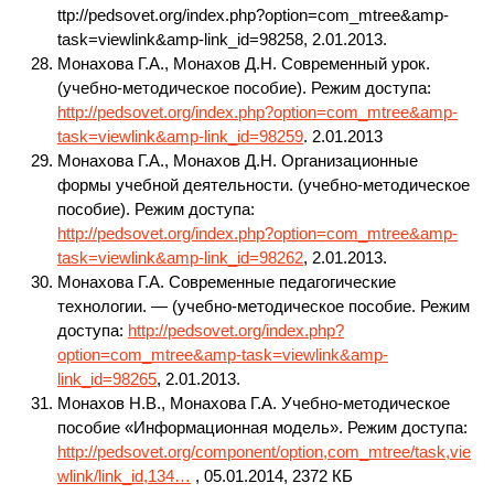
ttp://pedsovet.org/index.php?option=com_mtree&amp-
task=viewlink&amp-link_id=98258, 2.01.2013.
Монахова Г.А., Монахов Д.Н. Современный урок.
(учебно-методическое пособие). Режим доступа:
http://pedsovet.org/index.php?option=com_mtree&amp-
task=viewlink&amp-link_id=98259
. 2.01.2013
Монахова Г.А., Монахов Д.Н. Организационные
формы учебной деятельности. (учебно-методическое
пособие). Режим доступа:
http://pedsovet.org/index.php?option=com_mtree&amp-
task=viewlink&amp-link_id=98262
, 2.01.2013.
Монахова Г.А. Современные педагогические
технологии. — (учебно-методическое пособие. Режим
доступа:
http://pedsovet.org/index.php?
option=com_mtree&amp-task=viewlink&amp-
link_id=98265
, 2.01.2013.
Монахов Н.В., Монахова Г.А. Учебно-методическое
пособие «Информационная модель». Режим доступа:
http://pedsovet.org/component/option,com_mtree/task,vie
wlink/link_id,134…
, 05.01.2014, 2372 КБ