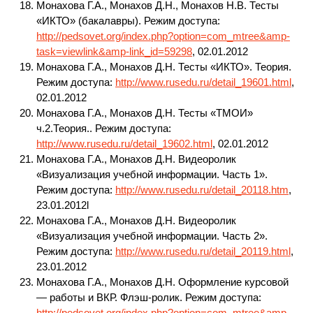
Монахова Г.А., Монахов Д.Н., Монахов Н.В. Тесты
«ИКТО» (бакалавры). Режим доступа:
http://pedsovet.org/index.php?option=com_mtree&amp-
task=viewlink&amp-link_id=59298
, 02.01.2012
Монахова Г.А., Монахов Д.Н. Тесты «ИКТО». Теория.
Режим доступа:
http://www.rusedu.ru/detail_19601.html
,
02.01.2012
Монахова Г.А., Монахов Д.Н. Тесты «ТМОИ»
ч.2.Теория.. Режим доступа:
http://www.rusedu.ru/detail_19602.html
, 02.01.2012
Монахова Г.А., Монахов Д.Н. Видеоролик
«Визуализация учебной информации. Часть 1».
Режим доступа:
http://www.rusedu.ru/detail_20118.htm
,
23.01.2012l
Монахова Г.А., Монахов Д.Н. Видеоролик
«Визуализация учебной информации. Часть 2».
Режим доступа:
http://www.rusedu.ru/detail_20119.html
,
23.01.2012
Монахова Г.А., Монахов Д.Н. Оформление курсовой
— работы и ВКР. Флэш-ролик. Режим доступа:
http://pedsovet.org/index.php?option=com_mtree&amp-