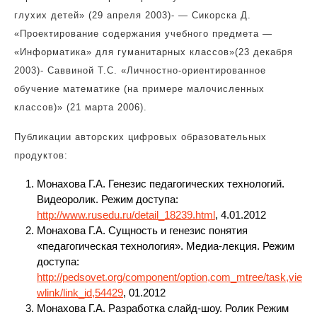
глухих детей» (29 апреля 2003)- — Сикорска Д.
«Проектирование содержания учебного предмета —
«Информатика» для гуманитарных классов»(23 декабря
2003)- Саввиной Т.С. «Личностно-ориентированное
обучение математике (на примере малочисленных
классов)» (21 марта 2006).
Публикации авторских цифровых образовательных
продуктов:
Монахова Г.А. Генезис педагогических технологий.
Видеоролик. Режим доступа:
http://www.rusedu.ru/detail_18239.html
, 4.01.2012
Монахова Г.А. Сущность и генезис понятия
«педагогическая технология». Медиа-лекция. Режим
доступа:
http://pedsovet.org/component/option,com_mtree/task,vie
wlink/link_id,54429
, 01.2012
Монахова Г.А. Разработка слайд-шоу. Ролик Режим