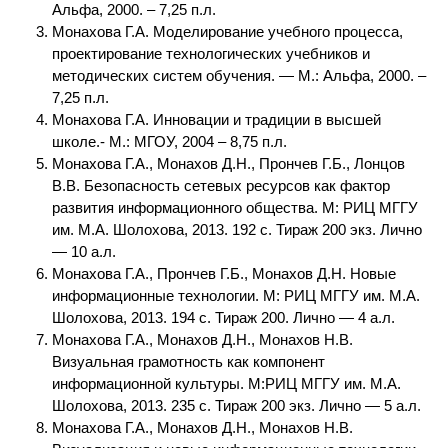
Альфа, 2000. – 7,25 п.л.
Монахова Г.А. Моделирование учебного процесса,
проектирование технологических учебников и
методических систем обучения. — М.: Альфа, 2000. –
7,25 п.л.
Монахова Г.А. Инновации и традиции в высшей
школе.- М.: МГОУ, 2004 – 8,75 п.л.
Монахова Г.А., Монахов Д.Н., Прончев Г.Б., Лонцов
В.В. Безопасность сетевых ресурсов как фактор
развития информационного общества. М: РИЦ МГГУ
им. М.А. Шолохова, 2013. 192 с. Тираж 200 экз. Лично
— 10 а.л.
Монахова Г.А., Прончев Г.Б., Монахов Д.Н. Новые
информационные технологии. М: РИЦ МГГУ им. М.А.
Шолохова, 2013. 194 с. Тираж 200. Лично — 4 а.л.
Монахова Г.А., Монахов Д.Н., Монахов Н.В.
Визуальная грамотность как компонент
информационной культуры. М:РИЦ МГГУ им. М.А.
Шолохова, 2013. 235 с. Тираж 200 экз. Лично — 5 а.л.
Монахова Г.А., Монахов Д.Н., Монахов Н.В.