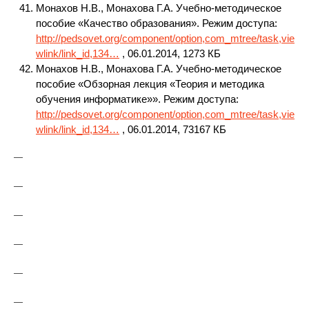
Монахов Н.В., Монахова Г.А. Учебно-методическое
пособие «Качество образования». Режим доступа:
http://pedsovet.org/component/option,com_mtree/task,vie
wlink/link_id,134…
, 06.01.2014, 1273 КБ
Монахов Н.В., Монахова Г.А. Учебно-методическое
пособие «Обзорная лекция «Теория и методика
обучения информатике»». Режим доступа:
http://pedsovet.org/component/option,com_mtree/task,vie
wlink/link_id,134…
, 06.01.2014, 73167 КБ
—
—
—
—
—
—