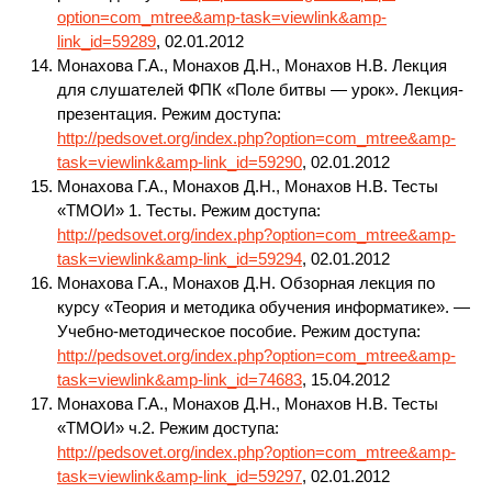
option=com_mtree&amp-task=viewlink&amp-
link_id=59289
, 02.01.2012
Монахова Г.А., Монахов Д.Н., Монахов Н.В. Лекция
для слушателей ФПК «Поле битвы — урок». Лекция-
презентация. Режим доступа:
http://pedsovet.org/index.php?option=com_mtree&amp-
task=viewlink&amp-link_id=59290
, 02.01.2012
Монахова Г.А., Монахов Д.Н., Монахов Н.В. Тесты
«ТМОИ» 1. Тесты. Режим доступа:
http://pedsovet.org/index.php?option=com_mtree&amp-
task=viewlink&amp-link_id=59294
, 02.01.2012
Монахова Г.А., Монахов Д.Н. Обзорная лекция по
курсу «Теория и методика обучения информатике». —
Учебно-методическое пособие. Режим доступа:
http://pedsovet.org/index.php?option=com_mtree&amp-
task=viewlink&amp-link_id=74683
, 15.04.2012
Монахова Г.А., Монахов Д.Н., Монахов Н.В. Тесты
«ТМОИ» ч.2. Режим доступа:
http://pedsovet.org/index.php?option=com_mtree&amp-
task=viewlink&amp-link_id=59297
, 02.01.2012