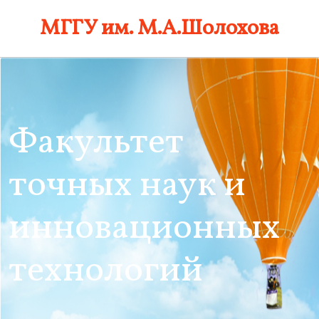
Skip
МГГУ им. М.А.Шолохова
to
content
Факультет
точных наук и
инновационных
технологий