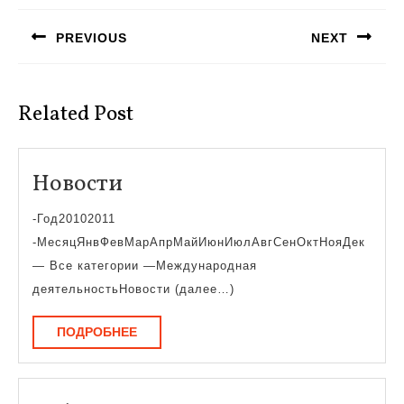
по
PREVIOUS
NEXT
записям
Предыдущая
Следующая
запись:
запись:
Related Post
Новости
Новости
-Год20102011
-МесяцЯнвФевМарАпрМайИюнИюлАвгСенОктНояДек
— Все категории —Международная
деятельностьНовости (далее…)
ПОДРОБНЕЕ
ПОДРОБНЕЕ