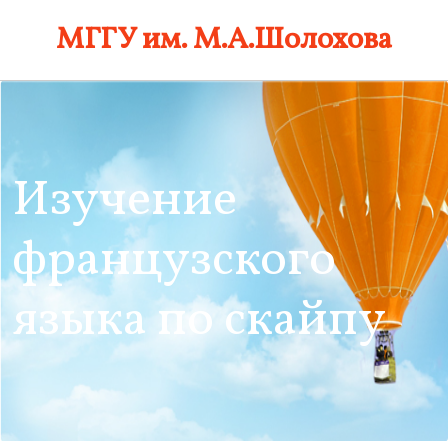
Skip
МГГУ им. М.А.Шолохова
to
content
Изучение
французского
языка по скайпу