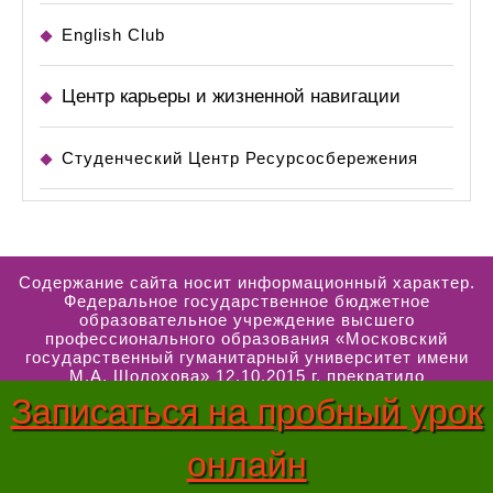
English Club
Центр карьеры и жизненной навигации
Студенческий Центр Ресурсосбережения
Содержание сайта носит информационный характер.
Федеральное государственное бюджетное
образовательное учреждение высшего
профессионального образования «Московский
государственный гуманитарный университет имени
М.А. Шолохова» 12.10.2015 г. прекратило
деятельность в результате реорганизации в форме
Записаться на пробный урок
присоединения к федеральному государственному
бюджетному образовательному учреждению высшего
профессионального образования «Московский
онлайн
педагогический государственный университет».