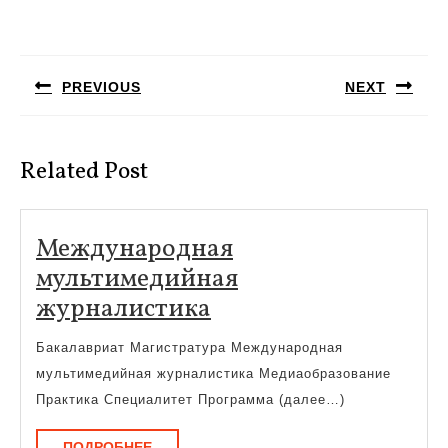
Навигация
по
PREVIOUS
NEXT
записям
Предыдущая
Следующая
запись:
запись:
Related Post
Международная
мультимедийная
Международная
журналистика
мультимедийная
Бакалавриат Магистратура Международная
журналистика
мультимедийная журналистика Медиаобразование
Практика Специалитет Программа (далее…)
ПОДРОБНЕЕ
ПОДРОБНЕЕ