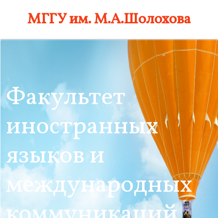
Skip
МГГУ им. М.А.Шолохова
to
content
Факультет
иностранных
языков и
международных
коммуникаций