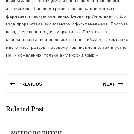
приходилось с китайцами, использовался в основном
английский. В период кризиса перешла в немецкую
фармацевтическую компанию, Берингер Ингельхайм. 2,5
года проработала ассистентом офис-менеджера. Полгода
назад перешла в отдел маркетинга. Работаю по
специальности: вся переписка на английском, в компании
много иностранцев, перевожу как письменно, так и устно.
Но, к сожалению, только английский язык.»
Навигация
по
PREVIOUS
NEXT
записям
Предыдущая
Следующая
запись:
запись:
Related Post
метрополитен
метрополитен