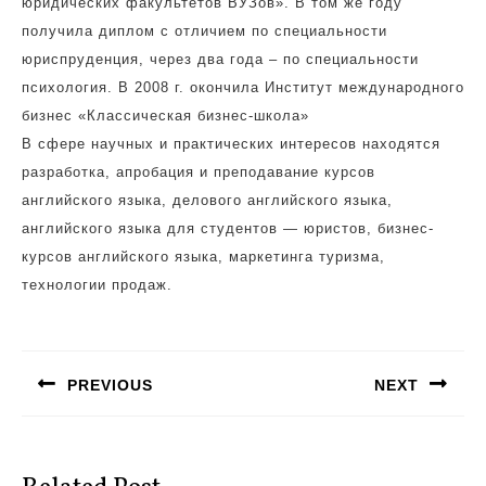
юридических факультетов ВУЗов». В том же году
получила диплом с отличием по специальности
юриспруденция, через два года – по специальности
психология. В 2008 г. окончила Институт международного
бизнес «Классическая бизнес-школа»
В сфере научных и практических интересов находятся
разработка, апробация и преподавание курсов
английского языка, делового английского языка,
английского языка для студентов — юристов, бизнес-
курсов английского языка, маркетинга туризма,
технологии продаж.
Навигация
по
PREVIOUS
NEXT
записям
Предыдущая
Следующая
запись:
запись: