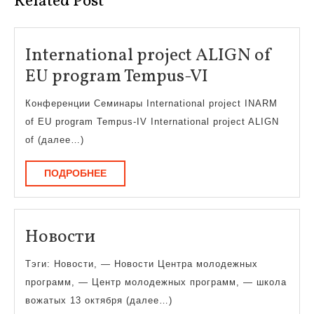
Related Post
International project ALIGN of
Internationa
EU program Tempus-VI
project
Конференции Семинары International project INARM
ALIGN
of EU program Tempus-IV International project ALIGN
of
of (далее…)
EU
ПОДРОБНЕЕ
ПОДРОБНЕЕ
program
Tempus-
VI
Новости
Новости
Тэги: Новости, — Новости Центра молодежных
программ, — Центр молодежных программ, — школа
вожатых 13 октября (далее…)