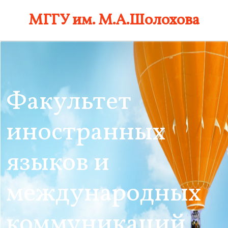
Skip
МГГУ им. М.А.Шолохова
to
content
Факультет
иностранных
языков и
международных
коммуникаций