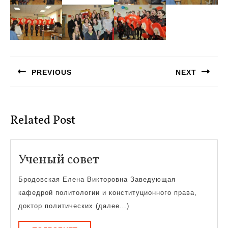
Навигация
по
PREVIOUS
NEXT
записям
Предыдущая
Следующая
запись:
запись:
Related Post
Ученый
Ученый совет
совет
Бродовская Елена Викторовна Заведующая
кафедрой политологии и конституционного права,
доктор политических (далее…)