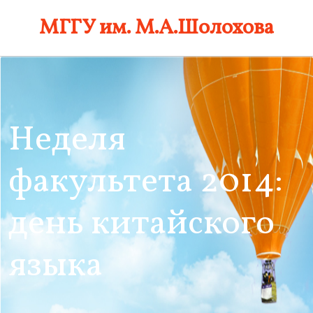
Skip
МГГУ им. М.А.Шолохова
to
content
Неделя
факультета 2014:
день китайского
языка