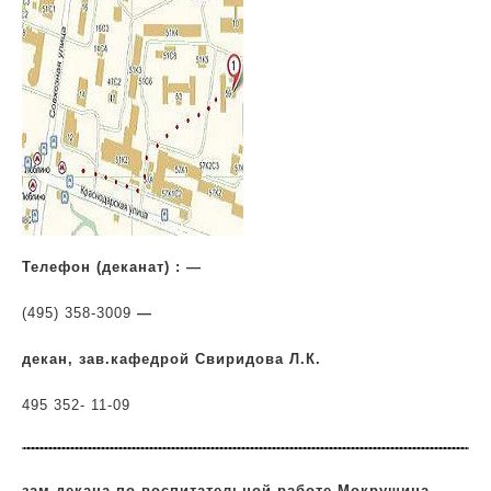
Телефон (деканат) : —
(495) 358-3009
—
декан, зав.кафедрой Свиридова Л.К.
495 352- 11-09
зам.декана по воспитательной работе Мокрушина