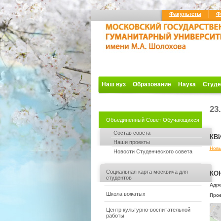
Факультеты
Ф
Наш вуз
Образование
Наука
Студе
23
Объединенный Совет Обучающихся
Состав совета
КВ
Наши проекты
Новы
Новости Студенческого совета
Социальная карта москвича для
КО
студентов
Адре
Школа вожатых
Прое
Центр культурно-воспитательной
работы