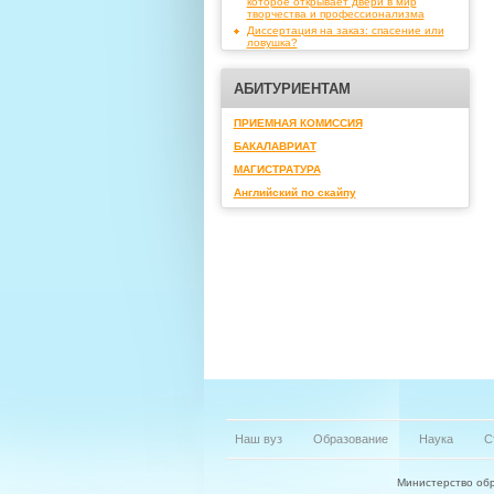
которое открывает двери в мир
творчества и профессионализма
Диссертация на заказ: спасение или
ловушка?
АБИТУРИЕНТАМ
ПРИЕМНАЯ КОМИССИЯ
БАКАЛАВРИАТ
МАГИСТРАТУРА
Английский по скайпу
Наш вуз
Образование
Наука
С
Министерство обр