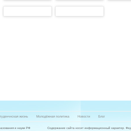
туденчнская жизнь
Молодёжная политика
Новости
Блог
азования и науки РФ
Содержание сайта носит информационный характер. Фе