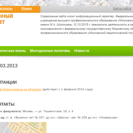
илиалы
Языки
Карта сайта
нческая жизнь
Молодежная политика
Новости
.03.2013
ИТАНЦИИ
й бланк оплаты за обучение
(действует с 1 февраля 2014 года)
НТАКТЫ
с факультета:
Москва, — ул. Ташкентская, 18, к. 4
зд:
ст. м. «Выхино» м/т № 337, до ост. «Школа», авт. № 209 до ост. «Универсам»