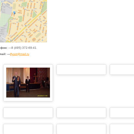
ефон:
—
8 (495) 372-69-41
mail: —
lfyast@mail.ru