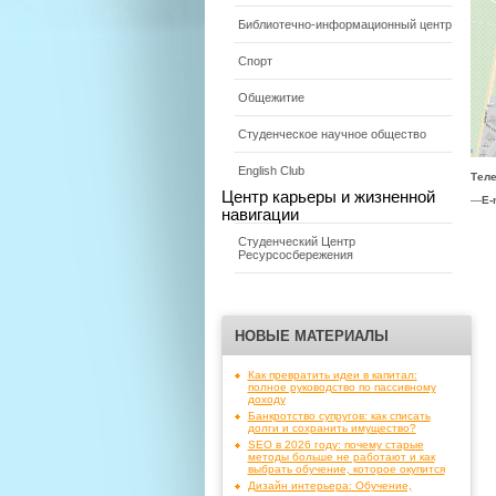
Библиотечно-информационный центр
Спорт
Общежитие
Студенческое научное общество
English Club
Тел
Центр карьеры и жизненной
—
E-
навигации
Студенческий Центр
Ресурсосбережения
НОВЫЕ МАТЕРИАЛЫ
Как превратить идеи в капитал:
полное руководство по пассивному
доходу
Банкротство супругов: как списать
долги и сохранить имущество?
SEO в 2026 году: почему старые
методы больше не работают и как
выбрать обучение, которое окупится
Дизайн интерьера: Обучение,