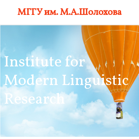
Skip
МГГУ им. М.А.Шолохова
to
content
Institute for
Modern Linguistic
Research