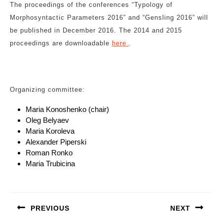
The proceedings of the conferences “Typology of
Morphosyntactic Parameters 2016” and “Gensling 2016” will
be published in December 2016. The 2014 and 2015
proceedings are downloadable
here
.
Organizing committee:
Maria Konoshenko (chair)
Oleg Belyaev
Maria Koroleva
Alexander Piperski
Roman Ronko
Maria Trubicina
Навигация
по
PREVIOUS
NEXT
записям