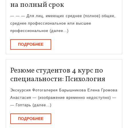
перечень
на полный срок
вступительных
— — — Для лиц, имеющих среднее (полное) общее,
испытаний
среднее профессиональное или высшее
для
профессиональное (далее…)
поступающих
ПОДРОБНЕЕ
ПОДРОБНЕЕ
на
полный
срок
Резюме студентов 4 курс по
Резюм
специальности: Психология
студен
Экскурсия Фотогалерея Барышникова Елена Громова
4
Анастасия — (изображение временно недоступно) —
курс
— Гоптарь (далее…)
по
ПОДРОБНЕЕ
ПОДРОБНЕЕ
специа