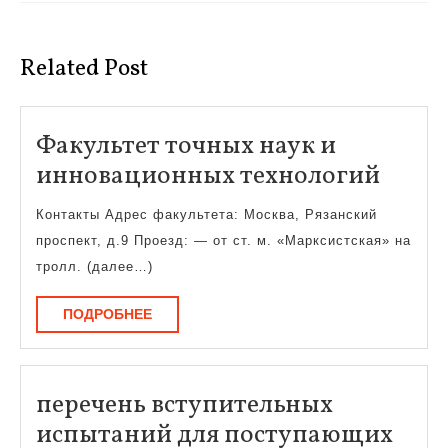
Предыдущая
Следующая
запись:
запись:
Related Post
Факультет точных наук и
Факул
инновационных технологий
точн
Контакты Адрес факультета: Москва, Рязанский
наук
проспект, д.9 Проезд: — от ст. м. «Марксистская» на
и
тролл. (далее…)
инно
ПОДРОБНЕЕ
ПОДРОБНЕЕ
техн
перечень вступительных
испытаний для поступающих