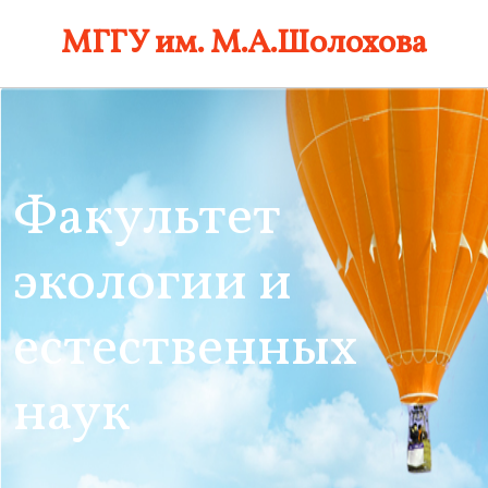
Skip
МГГУ им. М.А.Шолохова
to
content
Факультет
экологии и
естественных
наук