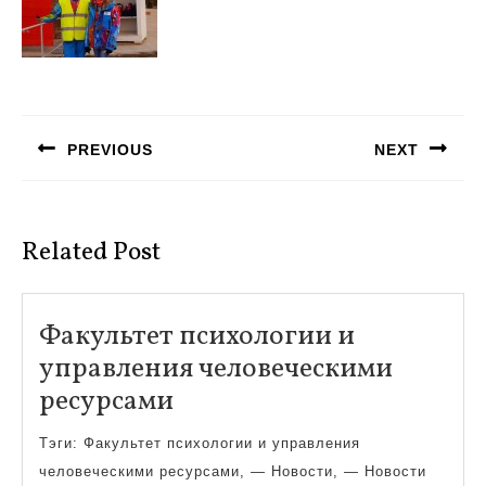
Навигация
по
PREVIOUS
NEXT
записям
Предыдущая
Следующая
запись:
запись:
Related Post
Факультет психологии и
управления человеческими
Факультет
ресурсами
психологии
Тэги: Факультет психологии и управления
и
человеческими ресурсами, — Новости, — Новости