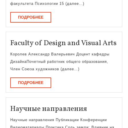
управления
факультета Психологии 15 (далее…)
человеческими
ПОДРОБНЕЕ
ПОДРОБНЕЕ
ресурсами
Fac
Faculty of Design and Visual Arts
of
Королев Александр Валерьевич Доцент кафедры
Des
ДизайнаПочетный работник общего образования,
an
Член Союза художников (далее…)
Vis
ПОДРОБНЕЕ
ПОДРОБНЕЕ
Art
Научные
Научные направления
направлени
Научные направления Публикации Конференции
Видеоматериалы Практика Соль земли: Влияние на