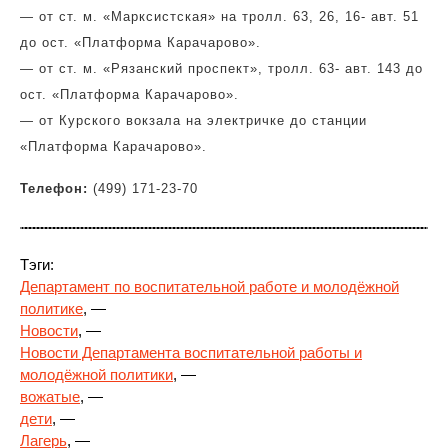
— от ст. м. «Марксистская» на тролл.
63, 26, 16- авт. 51
до ост. «Платформа Карачарово».
— от ст. м. «Рязанский проспект», тролл. 63- авт. 143 до
ост. «Платформа Карачарово».
— от Курского вокзала на электричке до станции
«Платформа Карачарово».
Телефон:
(499) 171-23-70
Тэги:
Департамент по воспитательной работе и молодёжной
политике
, —
Новости
, —
Новости Департамента воспитательной работы и
молодёжной политики
, —
вожатые
, —
дети
, —
Лагерь
, —