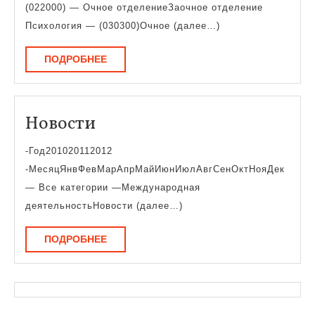
подгот
(022000) — Очное отделениеЗаочное отделение
и
Психология — (030300)Очное (далее…)
перече
ПОДРОБНЕЕ
ПОДРОБНЕЕ
вступи
испыт
Новости
Новости
-Год201020112012
-МесяцЯнвФевМарАпрМайИюнИюлАвгСенОктНояДек
— Все категории —Международная
деятельностьНовости (далее…)
ПОДРОБНЕЕ
ПОДРОБНЕЕ