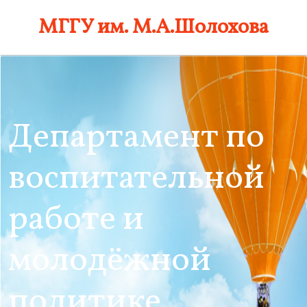
Skip
МГГУ им. М.А.Шолохова
to
content
Департамент по
воспитательной
работе и
молодёжной
политике