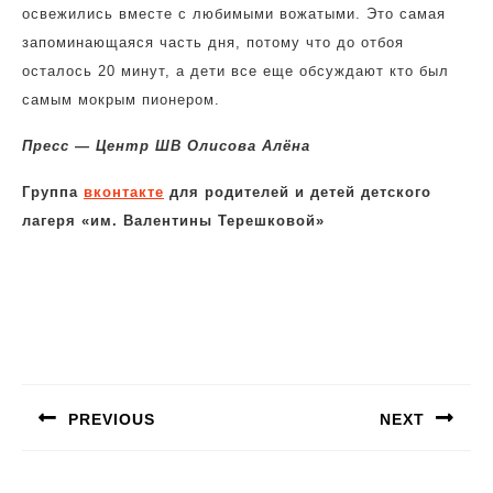
освежились вместе с любимыми вожатыми. Это самая
запоминающаяся часть дня, потому что до отбоя
осталось 20 минут, а дети все еще обсуждают кто был
самым мокрым пионером.
Пресс — Центр ШВ Олисова Алёна
Группа
вконтакте
для родителей и детей детского
лагеря «им. Валентины Терешковой»
Навигация
по
PREVIOUS
NEXT
записям
Предыдущая
Следующая
запись:
запись: