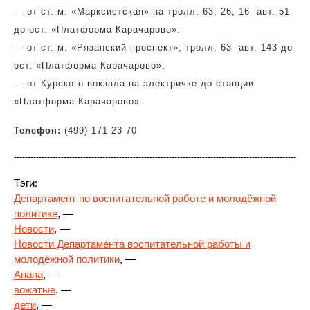
— от ст. м. «Марксистская» на тролл.
63, 26, 16- авт. 51
до ост. «Платформа Карачарово».
— от ст. м. «Рязанский проспект», тролл. 63- авт. 143 до
ост. «Платформа Карачарово».
— от Курского вокзала на электричке до станции
«Платформа Карачарово».
Телефон:
(499) 171-23-70
Тэги:
Департамент по воспитательной работе и молодёжной
политике
, —
Новости
, —
Новости Департамента воспитательной работы и
молодёжной политики
, —
Анапа
, —
вожатые
, —
дети
, —