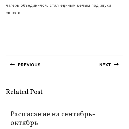
лагерь объединился, стал единым целым под звуки
салюта!
Навигация
по
PREVIOUS
NEXT
записям
Предыдущая
Следующая
запись:
запись:
Related Post
Расписание на сентябрь-
Расписание
октябрь