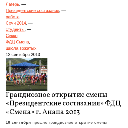
Лагерь
, —
Президентские состязания
, —
работа
, —
Сочи 2014
, —
студенты
, —
Сукко
, —
ФДЦ Смена
, —
школа вожатых
12 сентября 2013
Грандиозное открытие смены
«Президентские состязания» ФДЦ
«Смена» г. Анапа 2013
10 сентября
прошло грандиозное открытие смены