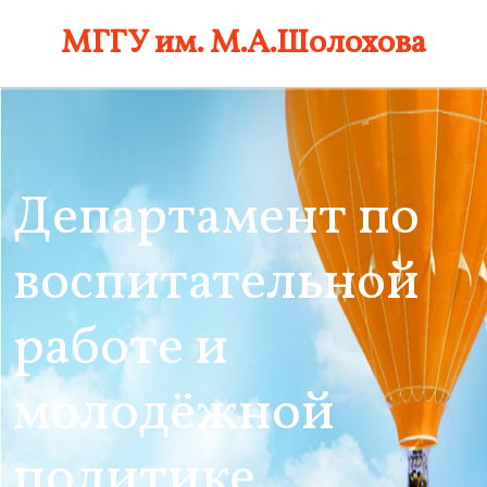
Skip
МГГУ им. М.А.Шолохова
to
content
Департамент по
воспитательной
работе и
молодёжной
политике