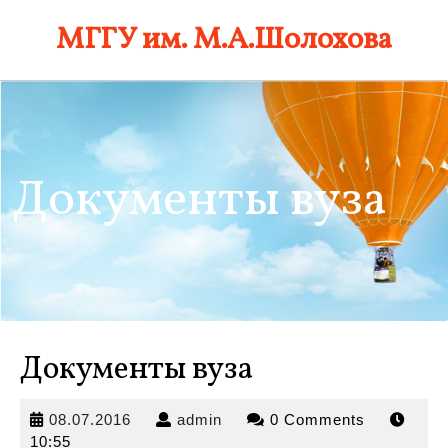
Skip
МГГУ им. М.А.Шолохова
to
content
Документы вуза
Документы вуза
08.07.2016
admin
08.07.2016
admin
0 Comments
10:55