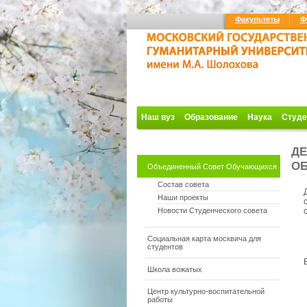
Факультеты
Ф
Наш вуз
Образование
Наука
Студе
ДЕ
О
Объединенный Совет Обучающихся
Состав совета
Наши проекты
Новости Студенческого совета
Социальная карта москвича для
студентов
Школа вожатых
Центр культурно-воспитательной
работы