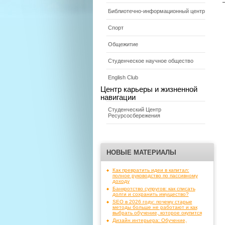
Библиотечно-информационный центр
Спорт
Общежитие
Студенческое научное общество
English Club
Центр карьеры и жизненной
навигации
Студенческий Центр
Ресурсосбережения
НОВЫЕ МАТЕРИАЛЫ
Как превратить идеи в капитал:
полное руководство по пассивному
доходу
Банкротство супругов: как списать
долги и сохранить имущество?
SEO в 2026 году: почему старые
методы больше не работают и как
выбрать обучение, которое окупится
Дизайн интерьера: Обучение,