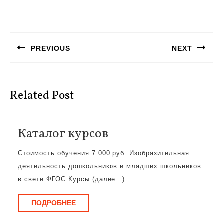
Навигация
по
PREVIOUS
NEXT
записям
Предыдущая
Следующая
запись:
запись:
Related Post
Каталог
Каталог курсов
курсов
Стоимость обучения 7 000 руб. Изобразительная
деятельность дошкольников и младших школьников
в свете ФГОС Курсы (далее…)
ПОДРОБНЕЕ
ПОДРОБНЕЕ