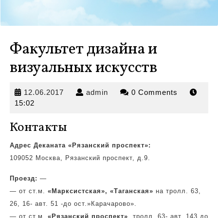
Факультет дизайна и
визуальных искусств
12.06.2017
admin
12.06.2017
admin
0 Comments
15:02
Контакты
Адрес Деканата «Рязанский проспект»:
109052 Москва, Рязанский проспект, д.9.
Проезд:
—
— от ст.м.
«Марксистская»,
«Таганская»
на тролл. 63,
26, 16- авт. 51 -до ост.»Карачарово».
— от ст.м.
«Рязанский проспект»
, тролл. 63- авт. 143 до