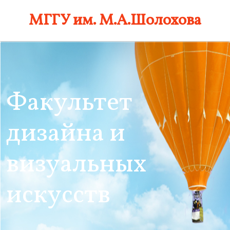
Skip
МГГУ им. М.А.Шолохова
to
content
Факультет
дизайна и
визуальных
искусств