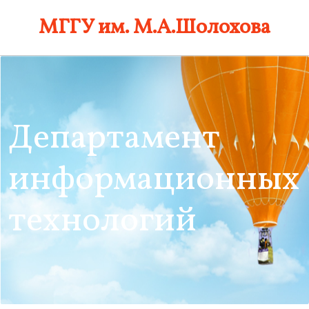
Skip
МГГУ им. М.А.Шолохова
to
content
Департамент
информационных
технологий