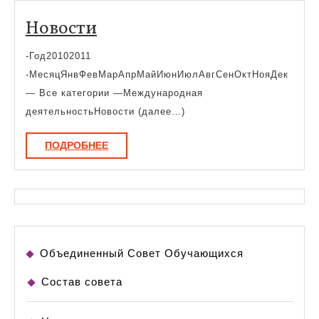
Новости
Новости
-Год20102011
-МесяцЯнвФевМарАпрМайИюнИюлАвгСенОктНояДек
— Все категории —Международная
деятельностьНовости (далее…)
ПОДРОБНЕЕ
ПОДРОБНЕЕ
Объединенный Совет Обучающихся
Состав совета