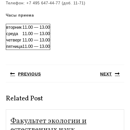
Телефон:
+7 495 647-44-77 (доб. 11-71)
Часы приема
вторник
11.00 — 13.00
среда
11.00 — 13.00
четверг
11.00 — 13.00
пятница
11.00 — 13.00
Навигация
по
PREVIOUS
NEXT
записям
Предыдущая
Следующая
запись:
запись:
Related Post
Факультет экологии и
Факультет
естественных наук