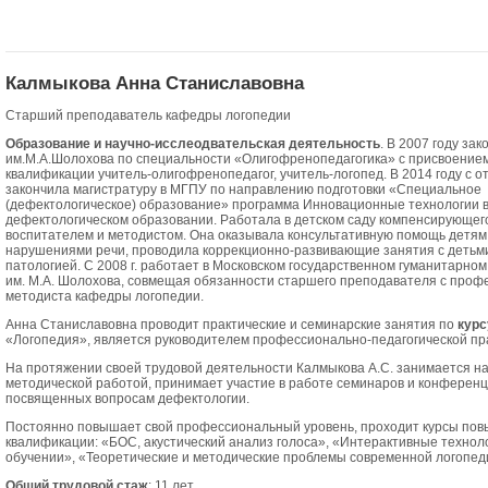
Калмыкова Анна Станиславовна
Старший преподаватель кафедры логопедии
Образование и научно-исслеодвательская деятельность
. В 2007 году за
им.М.А.Шолохова по специальности «Олигофренопедагогика» с присвоение
квалификации учитель-олигофренопедагог, учитель-логопед. В 2014 году с о
закончила магистратуру в МГПУ по направлению подготовки «Специальное
(дефектологическое) образование» программа Инновационные технологии 
дефектологическом образовании. Работала в детском саду компенсирующег
воспитателем и методистом. Она оказывала консультативную помощь детям
нарушениями речи, проводила коррекционно-развивающие занятия с детьми
патологией. С 2008 г. работает в Московском государственном гуманитарно
им. М.А. Шолохова, совмещая обязанности старшего преподавателя с проф
методиста кафедры логопедии.
Анна Станиславовна проводит практические и семинарские занятия по
курс
«Логопедия», является руководителем профессионально-педагогической пра
На протяжении своей трудовой деятельности Калмыкова А.С. занимается на
методической работой, принимает участие в работе семинаров и конференц
посвященных вопросам дефектологии.
Постоянно повышает свой профессиональный уровень, проходит курсы по
квалификации: «БОС, акустический анализ голоса», «Интерактивные техноло
обучении», «Теоретические и методические проблемы современной логопед
Общий трудовой стаж
: 11 лет