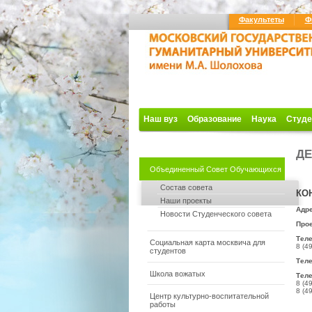
Факультеты
Ф
Наш вуз
Образование
Наука
Студе
ДЕ
Объединенный Совет Обучающихся
Состав совета
КО
Наши проекты
Адре
Новости Студенческого совета
Прое
Тел
Социальная карта москвича для
8 (4
студентов
Теле
Школа вожатых
Теле
8 (4
8 (4
Центр культурно-воспитательной
работы