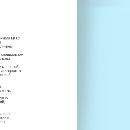
кончила МГГУ
м
тличием
в специальном
о вида
 с
 с речевой
м университете
ессией
у
ктики.
учно-
ий,
вышения
гии в
ии».