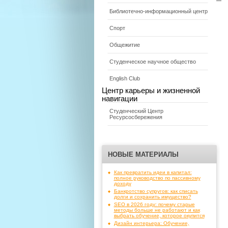
—
Библиотечно-информационный центр
Спорт
Общежитие
Студенческое научное общество
English Club
Центр карьеры и жизненной
навигации
Студенческий Центр
Ресурсосбережения
НОВЫЕ МАТЕРИАЛЫ
Как превратить идеи в капитал:
полное руководство по пассивному
доходу
Банкротство супругов: как списать
долги и сохранить имущество?
SEO в 2026 году: почему старые
методы больше не работают и как
выбрать обучение, которое окупится
Дизайн интерьера: Обучение,