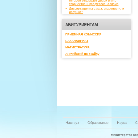
которое открывает двери в мир
творчества и профессионализма
Диссертация на заказ: спасение или
ловушка?
АБИТУРИЕНТАМ
ПРИЕМНАЯ КОМИССИЯ
БАКАЛАВРИАТ
МАГИСТРАТУРА
Английский по скайпу
Наш вуз
Образование
Наука
С
Министерство обр