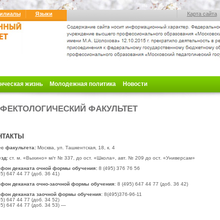
илиалы
Языки
Карта сайта
нческая жизнь
Молодежная политика
Новости
ФЕКТОЛОГИЧЕСКИЙ ФАКУЛЬТЕТ
НТАКТЫ
с факультета:
Москва, ул. Ташкентская, 18, к. 4
зд:
ст. м. «Выхино» м/т № 337, до ост.
«Школа», авт. № 209 до ост. «Универсам»
ефон деканата очной формы обучения:
8 (495) 376 76 56
95) 647 44 77 (доб. 36 41)
фон деканата очно-заочной формы обучения
: 8 (495) 647 44 77 (доб. 36 42)
фон деканата заочной формы обучения
: 8(495)
376-96-11
95) 647 44 77 (доб. 34 52)
95) 647 44 77 (доб. 34 53)
—