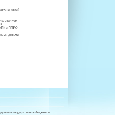
 акустический
2
ользованием
3
АПК и ППРО,
ухими детьми
деральное государственное бюджетное