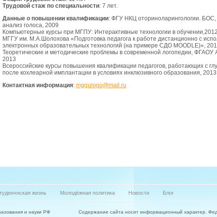
Трудовой стаж по специальности
: 7 лет.
Данные о повышении квалификации
: ФГУ НКЦ оториноларингологии. БОС,
анализ голоса, 2009
Компьютерные курсы при МГПУ: Интерактивные технологии в обучении,201
МГГУ им. М.А.Шолохова «Подготовка педагога к работе дистанционно с исп
электронных образовательных технологий (на примере СДО MOODLE)», 201
Теоретические и методические проблемы в современной логопедии, ФГАОУ 
2013
Всероссийские курсы повышения квалификации педагогов, работающих с гл
после кохлеарной имплантации в условиях инклюзивного образования, 2013
Контактная информация
:
mggulogo@mail.ru
туденчнская жизнь
Молодёжная политика
Новости
Блог
азования и науки РФ
Содержание сайта носит информационный характер. Фе