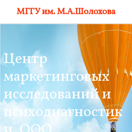
Skip
МГГУ им. М.А.Шолохова
to
content
Центр
маркетинговых
исследований и
психодиагностик
и, ООО