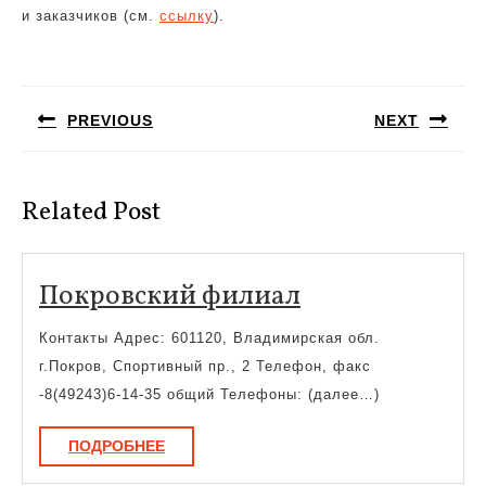
и заказчиков (см.
ссылку
).
Навигация
по
PREVIOUS
NEXT
записям
Предыдущая
Следующая
запись:
запись:
Related Post
Покровский
Покровский филиал
филиал
Контакты Адрес: 601120, Владимирская обл.
г.Покров, Спортивный пр., 2 Телефон, факс
-8(49243)6-14-35 общий Телефоны: (далее…)
ПОДРОБНЕЕ
ПОДРОБНЕЕ