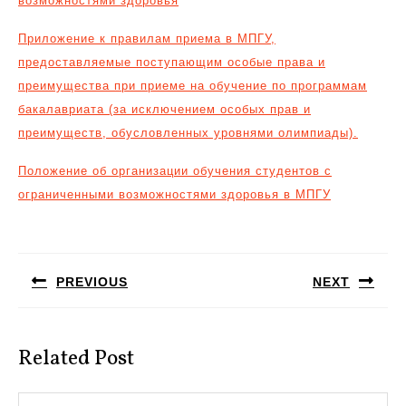
возможностями здоровья
Приложение к правилам приема в МПГУ,
предоставляемые поступающим особые права и
преимущества при приеме на обучение по программам
бакалавриата (за исключением особых прав и
преимуществ, обусловленных уровнями олимпиады).
Положение об организации обучения студентов с
ограниченными возможностями здоровья в МПГУ
Навигация
по
PREVIOUS
NEXT
записям
Предыдущая
Следующая
запись:
запись:
Related Post