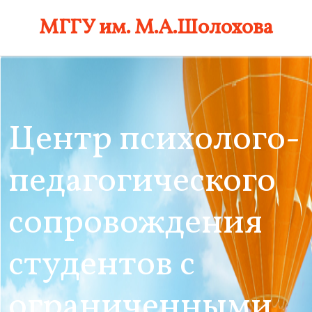
Skip
МГГУ им. М.А.Шолохова
to
content
Центр психолого-
педагогического
сопровождения
студентов с
ограниченными