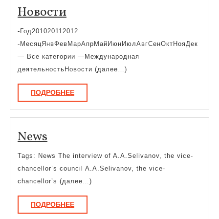
Новости
Новости
-Год201020112012
-МесяцЯнвФевМарАпрМайИюнИюлАвгСенОктНояДек
— Все категории —Международная
деятельностьНовости (далее…)
ПОДРОБНЕЕ
ПОДРОБНЕЕ
News
News
Tags: News The interview of A.A.Selivanov, the vice-
chancellor’s council A.A.Selivanov, the vice-
chancellor’s (далее…)
ПОДРОБНЕЕ
ПОДРОБНЕЕ