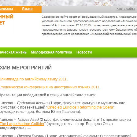
илиалы
Языки
Карта сайта
нческая жизнь
Молодежная политика
Новости
ХИВ МЕРОПРИЯТИЙ
Олимпиада по английскому языку 2011.
Студенческая конференция на иностранных языках 2011.
Презентации победителей
в секции английского языка:
1 место – Ерфилова Ксения
(1 курс, факультет культуры и музыкального
искусства) с презентацией “
Orfeo ed Euridice: Reforming the Opera
”
(руководитель – доц. Волкова Юлия Павловна).
2 место – Тагиев Азад
(2 курс, филологический факультет) с презентацией
The Large Hadron Collider
” (руководитель – ст.пр. Борщева Ольга
Владимировна). —
3 место – Пятаев Руслан
(1 курс, исторический факультет) с презентацией