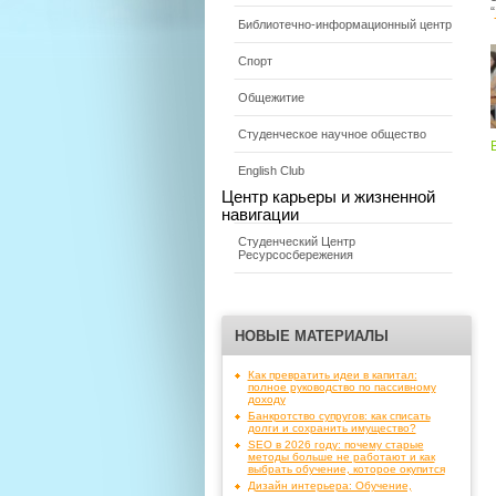
“
Библиотечно-информационный центр
Спорт
Общежитие
Студенческое научное общество
English Club
Центр карьеры и жизненной
навигации
Студенческий Центр
Ресурсосбережения
НОВЫЕ МАТЕРИАЛЫ
Как превратить идеи в капитал:
полное руководство по пассивному
доходу
Банкротство супругов: как списать
долги и сохранить имущество?
SEO в 2026 году: почему старые
методы больше не работают и как
выбрать обучение, которое окупится
Дизайн интерьера: Обучение,