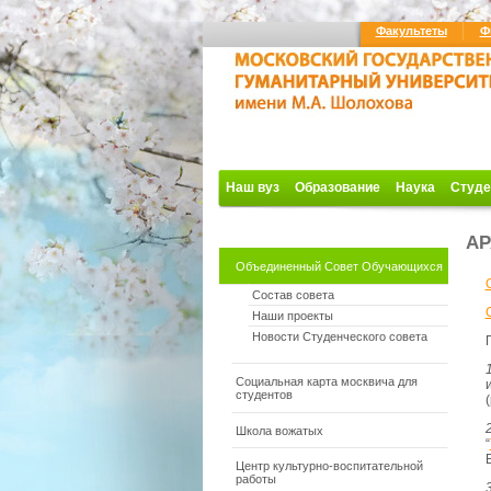
Факультеты
Ф
Наш вуз
Образование
Наука
Студе
АР
Объединенный Совет Обучающихся
Состав совета
Наши проекты
Новости Студенческого совета
Социальная карта москвича для
студентов
Школа вожатых
“
Центр культурно-воспитательной
работы