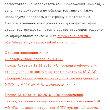
самостоятельно распечатать (см. Приложения Приказа) и
заполнить документы по образцу (см. ниже). Также
необходимо переслать электронную фотографию.
Самостоятельная электронная выгрузка фотографии
студентом осуществляется в соответствующем разделе
на официальном сайте МПГУ:
http://xn--c1arjr.xn--
p1ai/obyavleniya/zagruzka-kartyi-isic-mpgu/
Образец заявления >->->-
Образец «Бланк согласия» >->->-
Приказ №792 от 12.11.2015. «О пордядке оформления
стипендиальных кампусных карт с системой ISIC АО
«Газпромбанк» студентам 2-6 курсов, переведенных в
МПГУ из МГГУ им.М.А. Шолохова» >->->-
Приказ № 49 от 01.02.2016. «Об обеспечении
стипендиальными кампусными картами с системой ISIC
АО «Газпромбанк» студентов МПГУ буюдетной формы