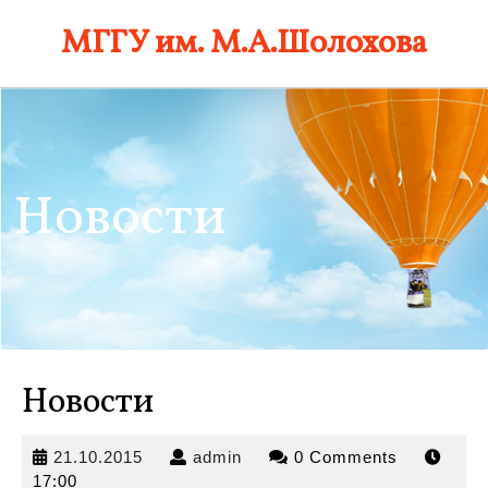
Skip
МГГУ им. М.А.Шолохова
to
content
Новости
Новости
21.10.2015
admin
21.10.2015
admin
0 Comments
17:00