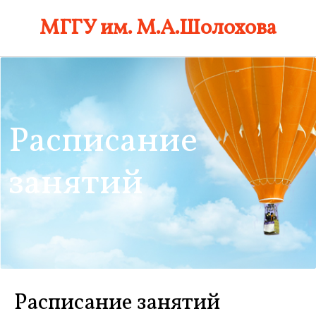
Skip
МГГУ им. М.А.Шолохова
to
content
Расписание
занятий
Расписание занятий