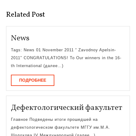
запись:
запись:
Related Post
News
News
Tags: News 01 November 2011 “ Zavodnoy Apelsin-
2011″ CONGRATULATIONS! To Our winners in the 16-
th International (далее…)
ПОДРОБНЕЕ
ПОДРОБНЕЕ
Деф
Дефектологический факультет
фак
Главное Подведены итоги прошедшей на
дефектологическом факультете МГГУ им.М.А.
Шолохова IV Международной (далее…)