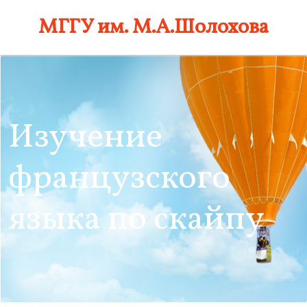
Skip
МГГУ им. М.А.Шолохова
to
content
Изучение
французского
языка по скайпу