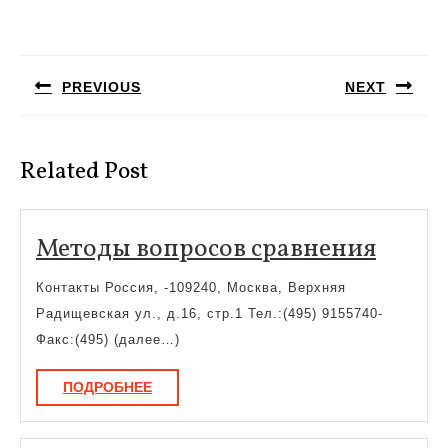
Навигация
по
PREVIOUS
NEXT
записям
Предыдущая
Следующая
запись:
запись:
Related Post
Мето
Методы вопросов сравнения
вопро
Контакты Россия, -109240, Москва, Верхняя
сравн
Радищевская ул., д.16, стр.1 Тел.:(495) 9155740-
Факс:(495) (далее…)
ПОДРОБНЕЕ
ПОДРОБНЕЕ