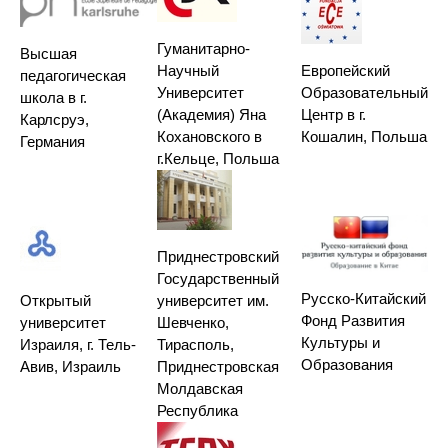
Гуманитарно-
Высшая
Научный
Европейский
педагогическая
Университет
Образовательный
школа в г.
(Академия) Яна
Центр в г.
Карлсруэ,
Кохановского в
Кошалин, Польша
Германия
г.Кельце, Польша
Приднестровский
Государственный
Русско-Китайский
Открытый
университет им.
Фонд Развития
университет
Шевченко,
Культуры и
Израиля, г. Тель-
Тирасполь,
Образования
Авив, Израиль
Приднестровская
Молдавская
Республика