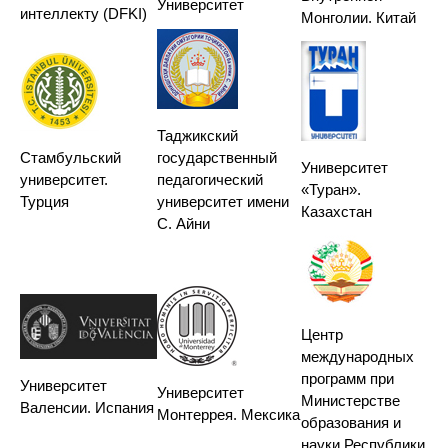
Университет
интеллекту (DFKI)
Монголии. Китай
Таджикский
Стамбульский
государственный
Университет
университет.
педагогический
«Туран».
Турция
университет имени
Казахстан
С. Айни
Центр
международных
программ при
Университет
Университет
Министерстве
Валенсии. Испания
Монтеррея. Мексика
образования и
науки Республики