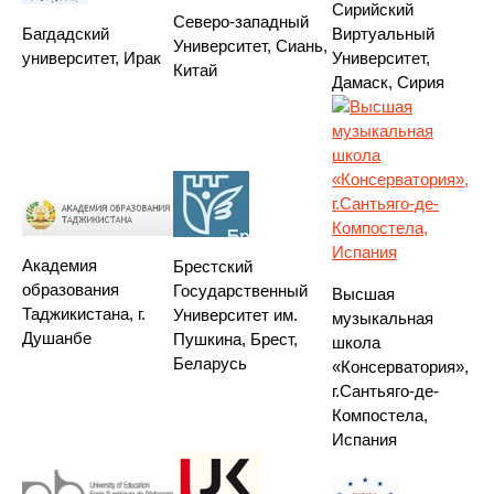
Cирийский
Cеверо-западный
Багдадский
Виртуальный
Университет, Сиань,
университет, Ирак
Университет,
Китай
Дамаск, Сирия
Академия
Брестский
образования
Государственный
Высшая
Таджикистана, г.
Университет им.
музыкальная
Душанбе
Пушкина, Брест,
школа
Беларусь
«Консерватория»,
г.Сантьяго-де-
Компостела,
Испания