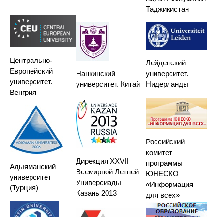
Таджикистан
Центрально-
Лейденский
Европейский
Нанкинский
университет.
университет.
университет. Китай
Нидерланды
Венгрия
Российский
комитет
Дирекция XXVII
программы
Адыяманский
Всемирной Летней
ЮНЕСКО
университет
Универсиады
«Информация
(Турция)
Казань 2013
для всех»