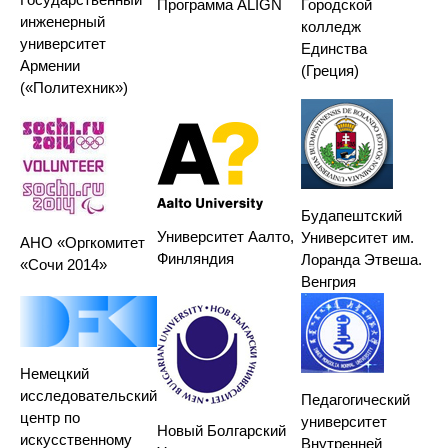
Городской
Программа ALIGN
инженерный
колледж
университет
Единства
Армении
(Греция)
(«Политехник»)
Будапештский
Университет Аалто,
Университет им.
АНО «Оргкомитет
Финляндия
Лоранда Этвеша.
«Сочи 2014»
Венгрия
Немецкий
исследовательский
Педагогический
центр по
университет
Новый Болгарский
искусственному
Внутренней