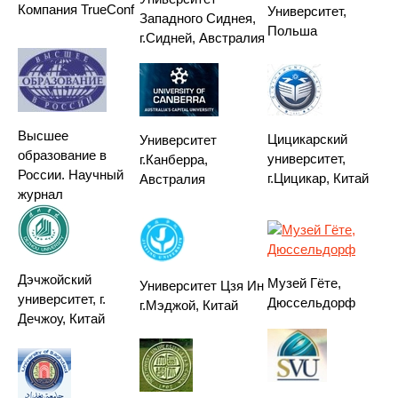
Компания TrueConf
Университет,
Западного Сиднея,
Польша
г.Сидней, Австралия
Высшее
Цицикарский
Университет
образование в
университет,
г.Канберра,
России. Научный
г.Цицикар, Китай
Австралия
журнал
Дэчжойский
Музей Гёте,
Университет Цзя Ин
университет, г.
Дюссельдорф
г.Мэджой, Китай
Дечжоу, Китай