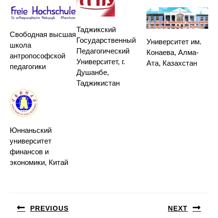
Таджикский
Свободная высшая
Государственный
Университет им.
школа
Педагогический
Конаева, Алма-
антропософской
Университет, г.
Ата, Казахстан
педагогики
Душанбе,
Таджикистан
Юннаньский
университет
финансов и
экономики, Китай
Навигация
по
PREVIOUS
NEXT
записям