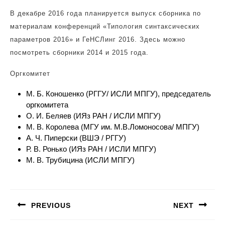
В декабре 2016 года планируется выпуск сборника по
материалам конференций «Типология синтаксических
параметров 2016» и ГеНСЛинг 2016. Здесь можно
посмотреть сборники 2014 и 2015 года.
Оргкомитет
М. Б. Коношенко (РГГУ/ ИСЛИ МПГУ), председатель
оргкомитета
О. И. Беляев (ИЯз РАН / ИСЛИ МПГУ)
М. В. Королева (МГУ им. М.В.Ломоносова/ МПГУ)
А. Ч. Пиперски (ВШЭ / РГГУ)
Р. В. Ронько (ИЯз РАН / ИСЛИ МПГУ)
М. В. Трубицина (ИСЛИ МПГУ)
Навигация
по
PREVIOUS
NEXT
записям
Предыдущая
Следующая