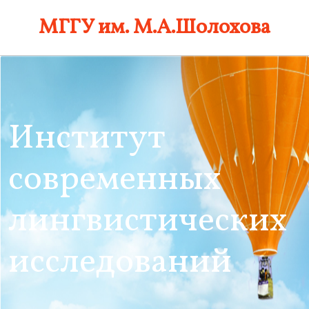
Skip
МГГУ им. М.А.Шолохова
to
content
Институт
современных
лингвистических
исследований